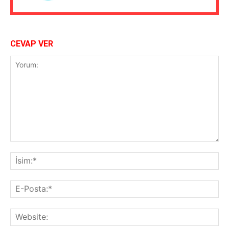
CEVAP VER
Yorum:
İsi
E-
Pos
Web