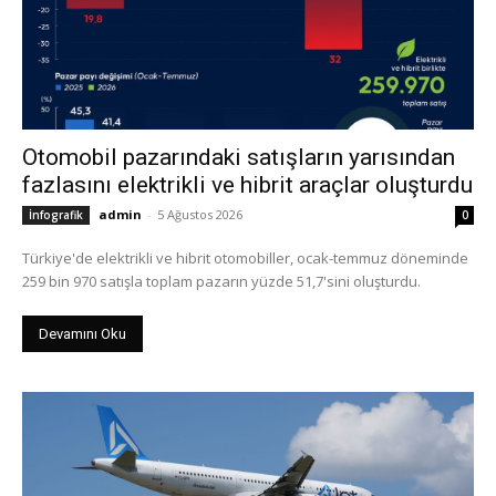
Otomobil pazarındaki satışların yarısından
fazlasını elektrikli ve hibrit araçlar oluşturdu
admin
-
5 Ağustos 2026
İnfografik
0
Türkiye'de elektrikli ve hibrit otomobiller, ocak-temmuz döneminde
259 bin 970 satışla toplam pazarın yüzde 51,7'sini oluşturdu.
Devamını Oku