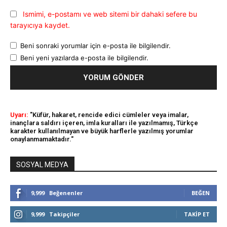
Ismimi, e-postamı ve web sitemi bir dahaki sefere bu
tarayıcıya kaydet.
Beni sonraki yorumlar için e-posta ile bilgilendir.
Beni yeni yazılarda e-posta ile bilgilendir.
Uyarı:
"Küfür, hakaret, rencide edici cümleler veya imalar,
inançlara saldırı içeren, imla kuralları ile yazılmamış, Türkçe
karakter kullanılmayan ve büyük harflerle yazılmış yorumlar
onaylanmamaktadır."
SOSYAL MEDYA
9,999
Beğenenler
BEĞEN
9,999
Takipçiler
TAKIP ET