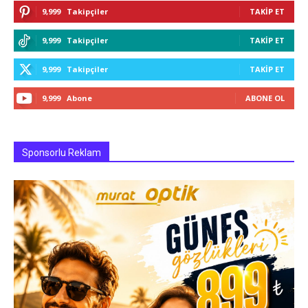
9,999
Takipçiler
TAKIP ET
9,999
Takipçiler
TAKIP ET
9,999
Takipçiler
TAKIP ET
9,999
Abone
ABONE OL
Sponsorlu Reklam