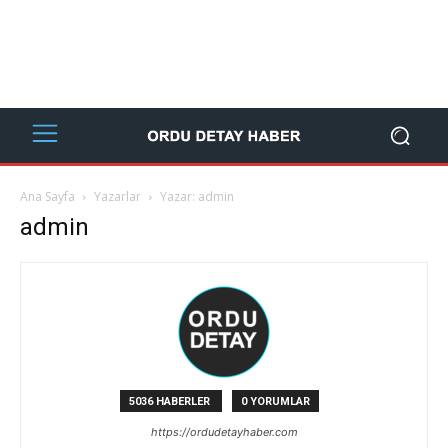
Ana Sayfa
Yazarlar
Yazar: admin
admin
5036 HABERLER
0 YORUMLAR
https://ordudetayhaber.com