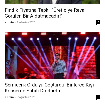
Fındık Fiyatına Tepki: “Üreticiye Reva
Görülen Bir Aldatmacadır!”
admin
-
8 Ağustos 2026
0
Semicenk Ordu’yu Coşturdu! Binlerce Kişi
Konserde Sahili Doldurdu
admin
-
7 Ağustos 2026
0