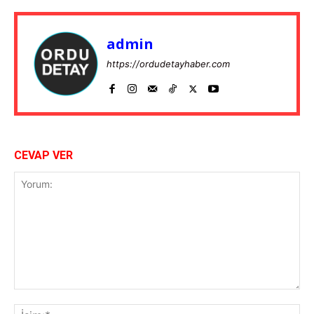
admin
https://ordudetayhaber.com
CEVAP VER
Yorum:
İsi