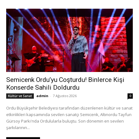
Semicenk Ordu’yu Coşturdu! Binlerce Kişi
Konserde Sahili Doldurdu
admin
-
7 Ağustos 2026
Kültür ve Sanat
0
Ordu Büyükşehir Belediyesi tarafından düzenlenen kültür ve sanat
etkinlikleri kapsamında sevilen sanatçı Semicenk, Altınordu Tayfun
Gürsoy Parkı'nda Ordulularla buluştu. Son dönemin en sevilen
şarkılarının...