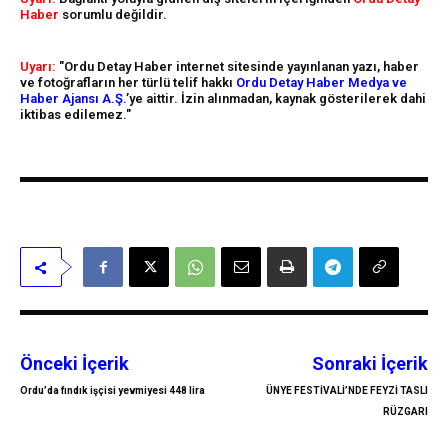
Haber
sorumlu değildir.
Uyarı:
"Ordu Detay Haber internet sitesinde yayınlanan yazı, haber
ve fotoğrafların her türlü telif hakkı
Ordu Detay Haber Medya ve
Haber Ajansı A.Ş.
’ye aittir. İzin alınmadan, kaynak gösterilerek dahi
iktibas edilemez."
Önceki İçerik
Sonraki İçerik
Ordu’da fındık işçisi yevmiyesi 448 lira
ÜNYE FESTİVALİ’NDE FEYZİ TASLI
RÜZGARI