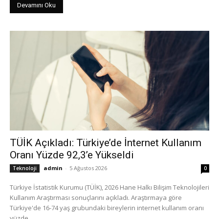
Devamını Oku
TÜİK Açıkladı: Türkiye’de İnternet Kullanım
Oranı Yüzde 92,3’e Yükseldi
admin
-
5 Ağustos 2026
Teknoloji
0
Türkiye İstatistik Kurumu (TÜİK), 2026 Hane Halkı Bilişim Teknolojileri
Kullanım Araştırması sonuçlarını açıkladı. Araştırmaya göre
Türkiye'de 16-74 yaş grubundaki bireylerin internet kullanım oranı
yüzde...