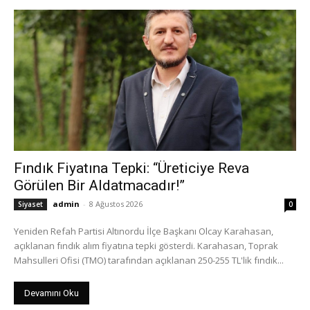
Fındık Fiyatına Tepki: “Üreticiye Reva
Görülen Bir Aldatmacadır!”
admin
-
8 Ağustos 2026
Siyaset
0
Yeniden Refah Partisi Altınordu İlçe Başkanı Olcay Karahasan,
açıklanan fındık alım fiyatına tepki gösterdi. Karahasan, Toprak
Mahsulleri Ofisi (TMO) tarafından açıklanan 250-255 TL'lik fındık...
Devamını Oku