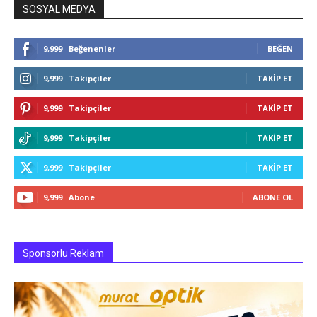
SOSYAL MEDYA
9,999
Beğenenler
BEĞEN
9,999
Takipçiler
TAKIP ET
9,999
Takipçiler
TAKIP ET
9,999
Takipçiler
TAKIP ET
9,999
Takipçiler
TAKIP ET
9,999
Abone
ABONE OL
Sponsorlu Reklam