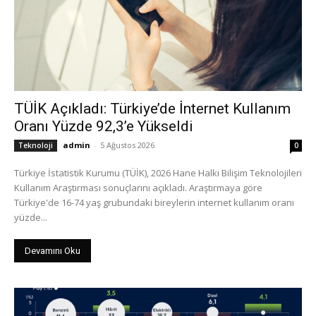
TÜİK Açıkladı: Türkiye’de İnternet Kullanım
Oranı Yüzde 92,3’e Yükseldi
admin
-
5 Ağustos 2026
Teknoloji
0
Türkiye İstatistik Kurumu (TÜİK), 2026 Hane Halkı Bilişim Teknolojileri
Kullanım Araştırması sonuçlarını açıkladı. Araştırmaya göre
Türkiye'de 16-74 yaş grubundaki bireylerin internet kullanım oranı
yüzde...
Devamını Oku