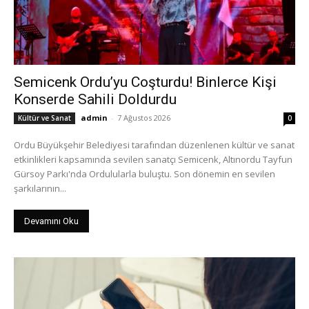
Semicenk Ordu’yu Coşturdu! Binlerce Kişi
Konserde Sahili Doldurdu
admin
-
7 Ağustos 2026
Kültür ve Sanat
0
Ordu Büyükşehir Belediyesi tarafından düzenlenen kültür ve sanat
etkinlikleri kapsamında sevilen sanatçı Semicenk, Altınordu Tayfun
Gürsoy Parkı'nda Ordulularla buluştu. Son dönemin en sevilen
şarkılarının...
Devamını Oku