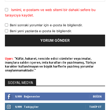
Ismimi, e-postamı ve web sitemi bir dahaki sefere bu
tarayıcıya kaydet.
Beni sonraki yorumlar için e-posta ile bilgilendir.
Beni yeni yazılarda e-posta ile bilgilendir.
Uyarı:
"Küfür, hakaret, rencide edici cümleler veya imalar,
inançlara saldırı içeren, imla kuralları ile yazılmamış, Türkçe
karakter kullanılmayan ve büyük harflerle yazılmış yorumlar
onaylanmamaktadır."
SOSYAL MEDYA
9,999
Beğenenler
BEĞEN
9,999
Takipçiler
TAKIP ET