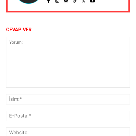
CEVAP VER
Yorum:
İsi
E-
Pos
Web