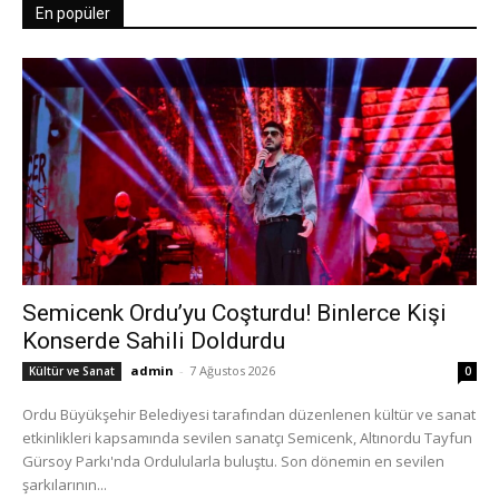
En popüler
Semicenk Ordu’yu Coşturdu! Binlerce Kişi
Konserde Sahili Doldurdu
admin
-
7 Ağustos 2026
Kültür ve Sanat
0
Ordu Büyükşehir Belediyesi tarafından düzenlenen kültür ve sanat
etkinlikleri kapsamında sevilen sanatçı Semicenk, Altınordu Tayfun
Gürsoy Parkı'nda Ordulularla buluştu. Son dönemin en sevilen
şarkılarının...