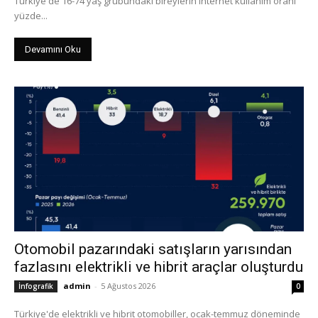
Türkiye'de 16-74 yaş grubundaki bireylerin internet kullanım oranı
yüzde...
Devamını Oku
Otomobil pazarındaki satışların yarısından
fazlasını elektrikli ve hibrit araçlar oluşturdu
admin
-
5 Ağustos 2026
İnfografik
0
Türkiye'de elektrikli ve hibrit otomobiller, ocak-temmuz döneminde