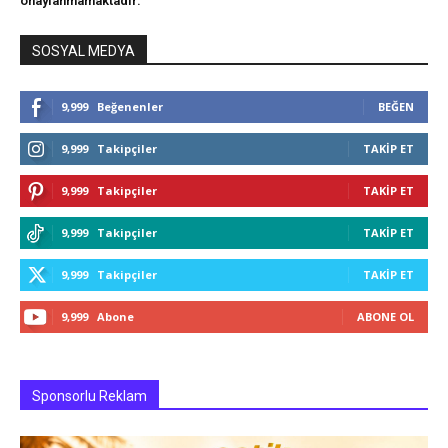
onaylanmamaktadır."
SOSYAL MEDYA
9,999
Beğenenler
BEĞEN
9,999
Takipçiler
TAKIP ET
9,999
Takipçiler
TAKIP ET
9,999
Takipçiler
TAKIP ET
9,999
Takipçiler
TAKIP ET
9,999
Abone
ABONE OL
Sponsorlu Reklam