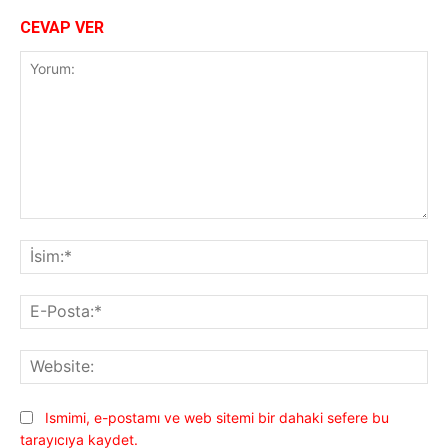
CEVAP VER
Yorum:
İsi
E-
Pos
Web
Ismimi, e-postamı ve web sitemi bir dahaki sefere bu
tarayıcıya kaydet.