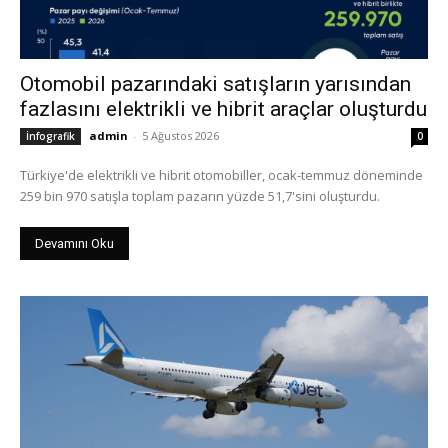
Otomobil pazarındaki satışların yarısından
fazlasını elektrikli ve hibrit araçlar oluşturdu
admin
-
5 Ağustos 2026
İnfografik
0
Türkiye'de elektrikli ve hibrit otomobiller, ocak-temmuz döneminde
259 bin 970 satışla toplam pazarın yüzde 51,7'sini oluşturdu.
Devamını Oku