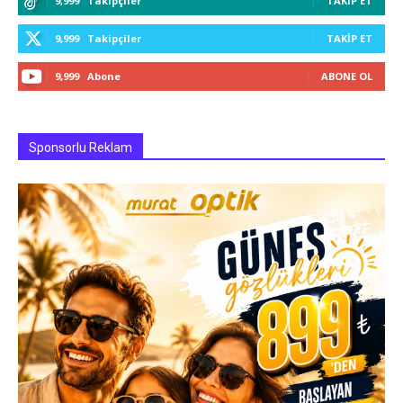
9,999
Takipçiler
TAKIP ET
9,999
Takipçiler
TAKIP ET
9,999
Abone
ABONE OL
Sponsorlu Reklam