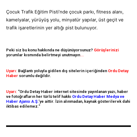
Çocuk Trafik Eğitim Pisti’nde çocuk parkı, fitness alanı,
kamelyalar, yürüyüş yolu, minyatür yapılar, üst geçit ve
trafik işaretlerinin yer altığı pist bulunuyor.
Peki siz bu konu hakkında ne düşünüyorsunuz?
Görüşlerinizi
yorumlar kısmında belirtmeyi unutmayın
...
Uyarı:
Bağlantı yoluyla gidilen dış sitelerin içeriğinden
Ordu Detay
Haber
sorumlu değildir.
Uyarı:
"Ordu Detay Haber internet sitesinde yayınlanan yazı, haber
ve fotoğrafların her türlü telif hakkı
Ordu Detay Haber Medya ve
Haber Ajansı A.Ş.
’ye aittir. İzin alınmadan, kaynak gösterilerek dahi
iktibas edilemez."