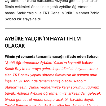
Öğretmenler Günü haftasında vizyona girmesi planlanan
filmin çekimleri öncesinde şehit Aybüke öğretmenin
babası Sadık Yalçın ile TRT Genel Müdürü Mehmet Zahid
Sobacı bir araya geldi.
AYBÜKE YALÇIN’IN HAYATI FİLM
OLACAK
Filmin yıl sonunda tamamlanacağını ifade eden Sobacı,
“Şehit öğretmenimiz Aybüke Yalçın’ın kıymetli babası
Sadık Bey’le bir araya gelerek şehidimizin hayatını konu
alan TRT ortak yapımı sinema filmimizin ilk adımını attık.
İnşallah yıl sonunda tamamlanmış olacak. Rabbim
utandırmasın. Çünkü yiğitlerimize karşı sorumluluğumuz
büyük. Aslında Aybüke öğretmenimiz, arkasından gelecek
birçok gence rol model oluşturacak bir karakterdeydi.
Tayini Batman’a çıktığında ‘Bayrağın her dalgalandığı yer