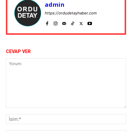
admin
https://ordudetayhaber.com
CEVAP VER
Yorum:
İsi