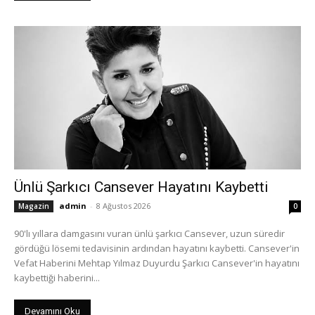
Ünlü Şarkıcı Cansever Hayatını Kaybetti
admin
-
8 Ağustos 2026
Magazin
0
90'lı yıllara damgasını vuran ünlü şarkıcı Cansever, uzun süredir
gördüğü lösemi tedavisinin ardından hayatını kaybetti. Cansever'in
Vefat Haberini Mehtap Yılmaz Duyurdu Şarkıcı Cansever'in hayatını
kaybettiği haberini...
Devamını Oku