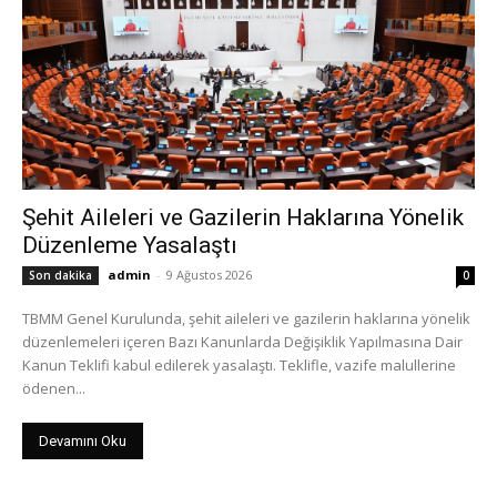
Şehit Aileleri ve Gazilerin Haklarına Yönelik
Düzenleme Yasalaştı
admin
-
9 Ağustos 2026
Son dakika
0
TBMM Genel Kurulunda, şehit aileleri ve gazilerin haklarına yönelik
düzenlemeleri içeren Bazı Kanunlarda Değişiklik Yapılmasına Dair
Kanun Teklifi kabul edilerek yasalaştı. Teklifle, vazife malullerine
ödenen...
Devamını Oku