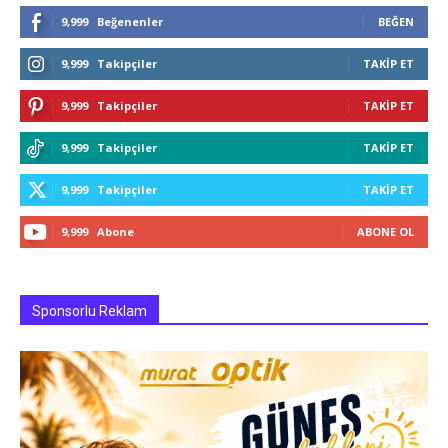
9,999
Beğenenler
BEĞEN
9,999
Takipçiler
TAKIP ET
9,999
Takipçiler
TAKIP ET
9,999
Takipçiler
TAKIP ET
9,999
Takipçiler
TAKIP ET
9,999
Abone
ABONE OL
Sponsorlu Reklam