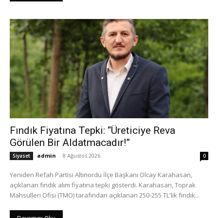
Fındık Fiyatına Tepki: “Üreticiye Reva
Görülen Bir Aldatmacadır!”
admin
-
8 Ağustos 2026
Siyaset
0
Yeniden Refah Partisi Altınordu İlçe Başkanı Olcay Karahasan,
açıklanan fındık alım fiyatına tepki gösterdi. Karahasan, Toprak
Mahsulleri Ofisi (TMO) tarafından açıklanan 250-255 TL'lik fındık...