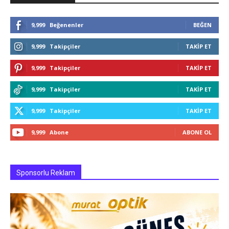
9,999
Beğenenler
BEĞEN
9,999
Takipçiler
TAKIP ET
9,999
Takipçiler
TAKIP ET
9,999
Takipçiler
TAKIP ET
9,999
Takipçiler
TAKIP ET
9,999
Abone
ABONE OL
Sponsorlu Reklam