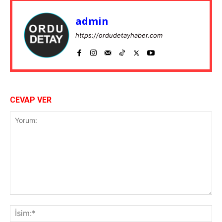
admin
https://ordudetayhaber.com
CEVAP VER
Yorum:
İsi