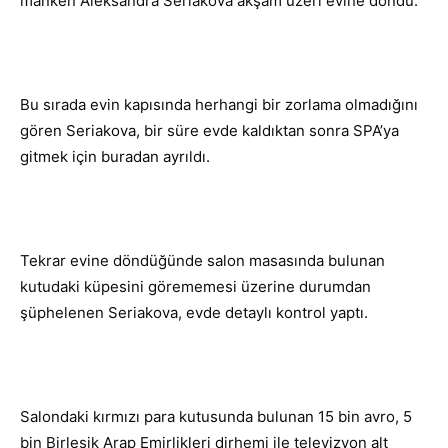
manken Aleksandra Seriakova akşam üzeri evine döndü.
Bu sırada evin kapısında herhangi bir zorlama olmadığını
gören Seriakova, bir süre evde kaldıktan sonra SPA’ya
gitmek için buradan ayrıldı.
Tekrar evine döndüğünde salon masasında bulunan
kutudaki küpesini görememesi üzerine durumdan
şüphelenen Seriakova, evde detaylı kontrol yaptı.
Salondaki kırmızı para kutusunda bulunan 15 bin avro, 5
bin Birleşik Arap Emirlikleri dirhemi ile televizyon alt