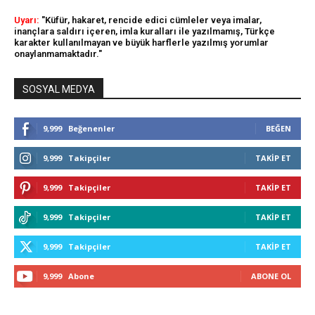
Uyarı:
"Küfür, hakaret, rencide edici cümleler veya imalar,
inançlara saldırı içeren, imla kuralları ile yazılmamış, Türkçe
karakter kullanılmayan ve büyük harflerle yazılmış yorumlar
onaylanmamaktadır."
SOSYAL MEDYA
9,999
Beğenenler
BEĞEN
9,999
Takipçiler
TAKIP ET
9,999
Takipçiler
TAKIP ET
9,999
Takipçiler
TAKIP ET
9,999
Takipçiler
TAKIP ET
9,999
Abone
ABONE OL