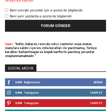
tarayıcıya kaydet.
Beni sonraki yorumlar için e-posta ile bilgilendir.
Beni yeni yazılarda e-posta ile bilgilendir.
Uyarı:
"Küfür, hakaret, rencide edici cümleler veya imalar,
inançlara saldırı içeren, imla kuralları ile yazılmamış, Türkçe
karakter kullanılmayan ve büyük harflerle yazılmış yorumlar
onaylanmamaktadır."
SOSYAL MEDYA
9,999
Beğenenler
BEĞEN
9,999
Takipçiler
TAKIP ET
9,999
Takipçiler
TAKIP ET