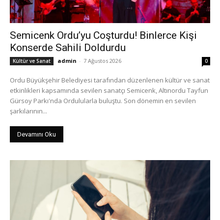
Semicenk Ordu’yu Coşturdu! Binlerce Kişi
Konserde Sahili Doldurdu
admin
-
7 Ağustos 2026
Kültür ve Sanat
0
Ordu Büyükşehir Belediyesi tarafından düzenlenen kültür ve sanat
etkinlikleri kapsamında sevilen sanatçı Semicenk, Altınordu Tayfun
Gürsoy Parkı'nda Ordulularla buluştu. Son dönemin en sevilen
şarkılarının...
Devamını Oku