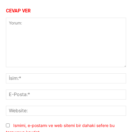
CEVAP VER
Yorum:
İsi
E-
Pos
Web
Ismimi, e-postamı ve web sitemi bir dahaki sefere bu