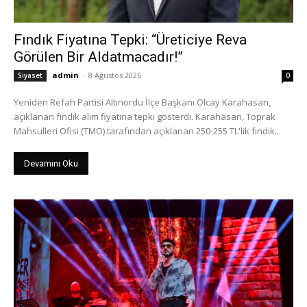
Fındık Fiyatına Tepki: “Üreticiye Reva
Görülen Bir Aldatmacadır!”
admin
-
8 Ağustos 2026
Siyaset
0
Yeniden Refah Partisi Altınordu İlçe Başkanı Olcay Karahasan,
açıklanan fındık alım fiyatına tepki gösterdi. Karahasan, Toprak
Mahsulleri Ofisi (TMO) tarafından açıklanan 250-255 TL'lik fındık...
Devamını Oku