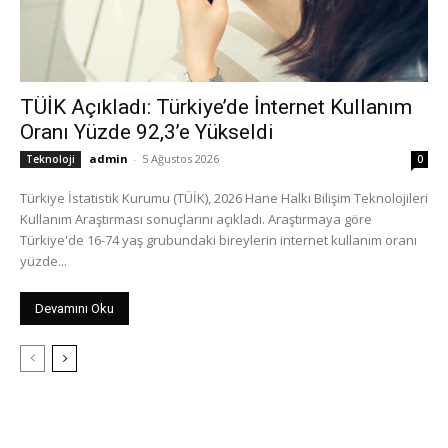
TÜİK Açıkladı: Türkiye’de İnternet Kullanım
Oranı Yüzde 92,3’e Yükseldi
admin
-
5 Ağustos 2026
Teknoloji
0
Türkiye İstatistik Kurumu (TÜİK), 2026 Hane Halkı Bilişim Teknolojileri
Kullanım Araştırması sonuçlarını açıkladı. Araştırmaya göre
Türkiye'de 16-74 yaş grubundaki bireylerin internet kullanım oranı
yüzde...
Devamını Oku