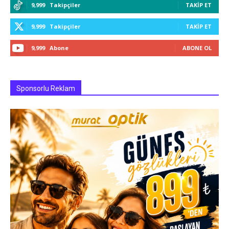
9,999
Takipçiler
TAKIP ET
9,999
Takipçiler
TAKIP ET
9,999
Abone
ABONE OL
Sponsorlu Reklam