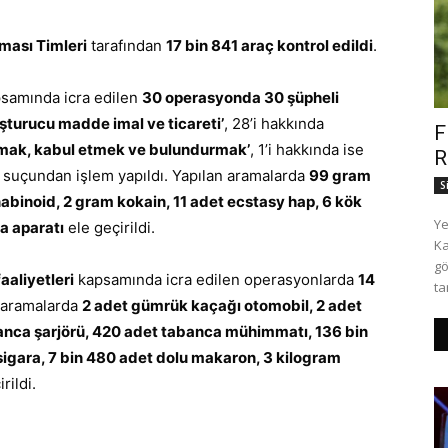
ması Timleri
tarafından
17 bin 841 araç kontrol edildi
.
samında icra edilen
30 operasyonda 30 şüpheli
şturucu madde imal ve ticareti’
, 28’i hakkında
F
lmak, kabul etmek ve bulundurmak’
, 1’i hakkında ise
R
suçundan işlem yapıldı. Yapılan aramalarda
99 gram
S
abinoid, 2 gram kokain, 11 adet ecstasy hap, 6 kök
Ye
a aparatı
ele geçirildi.
Ka
gö
aaliyetleri
kapsamında icra edilen operasyonlarda
14
ta
n aramalarda
2 adet gümrük kaçağı otomobil, 2 adet
banca şarjörü, 420 adet tabanca mühimmatı, 136 bin
sigara, 7 bin 480 adet dolu makaron, 3 kilogram
rildi.