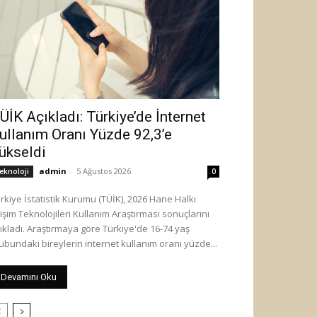
ÜİK Açıkladı: Türkiye’de İnternet
ullanım Oranı Yüzde 92,3’e
ükseldi
admin
-
5 Ağustos 2026
eknoloji
0
rkiye İstatistik Kurumu (TÜİK), 2026 Hane Halkı
lişim Teknolojileri Kullanım Araştırması sonuçlarını
ıkladı. Araştırmaya göre Türkiye'de 16-74 yaş
ubundaki bireylerin internet kullanım oranı yüzde...
Devamını Oku