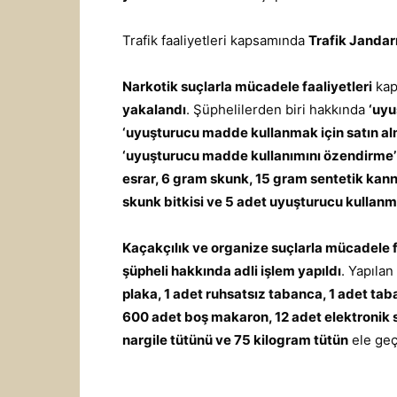
Trafik faaliyetleri kapsamında
Trafik Jandar
Narkotik suçlarla mücadele faaliyetleri
kap
yakalandı
. Şüphelilerden biri hakkında
‘uyu
‘uyuşturucu madde kullanmak için satın a
‘uyuşturucu madde kullanımını özendirme’
esrar, 6 gram skunk, 15 gram sentetik kann
skunk bitkisi ve 5 adet uyuşturucu kullanm
Kaçakçılık ve organize suçlarla mücadele f
şüpheli hakkında adli işlem yapıldı
. Yapıla
plaka, 1 adet ruhsatsız tabanca, 1 adet ta
600 adet boş makaron, 12 adet elektronik 
nargile tütünü ve 75 kilogram tütün
ele geçi