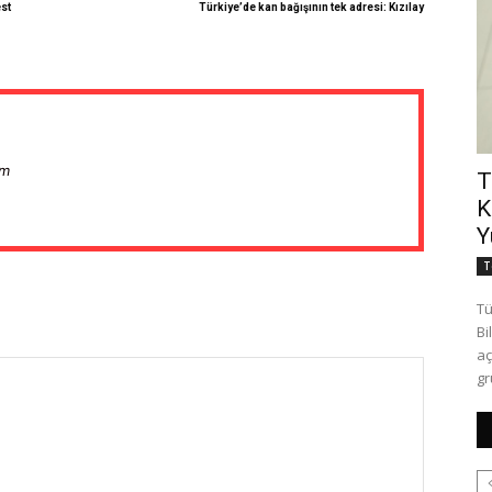
st
Türkiye’de kan bağışının tek adresi: Kızılay
om
T
K
Y
T
Tü
Bi
aç
gr