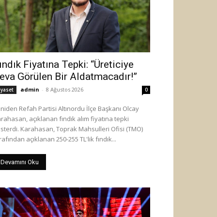
ındık Fiyatına Tepki: “Üreticiye
eva Görülen Bir Aldatmacadır!”
admin
-
8 Ağustos 2026
iyaset
0
niden Refah Partisi Altınordu İlçe Başkanı Olcay
rahasan, açıklanan fındık alım fiyatına tepki
sterdi. Karahasan, Toprak Mahsulleri Ofisi (TMO)
rafından açıklanan 250-255 TL'lik fındık...
Devamını Oku