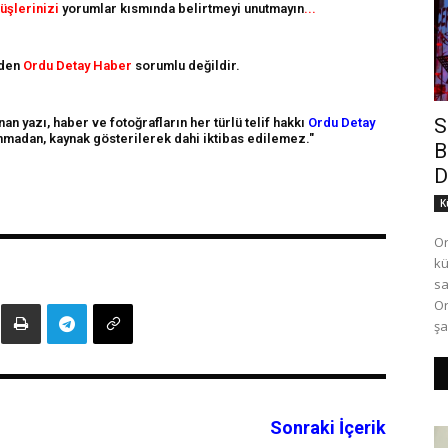
üşlerinizi
yorumlar kısmında belirtmeyi unutmayın
...
nden
Ordu Detay Haber
sorumlu değildir.
S
n yazı, haber ve fotoğrafların her türlü telif hakkı
Ordu Detay
alınmadan, kaynak gösterilerek dahi iktibas edilemez."
B
D
K
Or
kü
sa
Or
şa
Sonraki İçerik