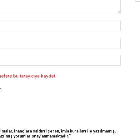
İsim:*
E-
Posta:*
Website:
sefere bu tarayıcıya kaydet.
r.
malar, inançlara saldırı içeren, imla kuralları ile yazılmamış,
yazılmış yorumlar onaylanmamaktadır."