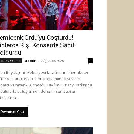
emicenk Ordu’yu Coşturdu!
inlerce Kişi Konserde Sahili
oldurdu
admin
-
7 Ağustos 2026
ültür ve Sanat
0
du Büyükşehir Belediyesi tarafından düzenlenen
ltür ve sanat etkinlikleri kapsamında sevilen
natçı Semicenk, Altınordu Tayfun Gürsoy Parkı'nda
dulularla buluştu. Son dönemin en sevilen
rkılarının...
Devamını Oku