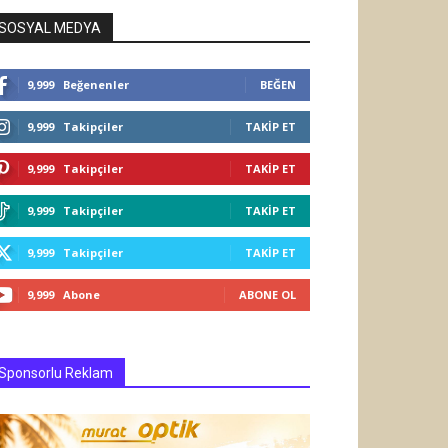
SOSYAL MEDYA
9,999
Beğenenler
BEĞEN
9,999
Takipçiler
TAKIP ET
9,999
Takipçiler
TAKIP ET
9,999
Takipçiler
TAKIP ET
9,999
Takipçiler
TAKIP ET
9,999
Abone
ABONE OL
Sponsorlu Reklam