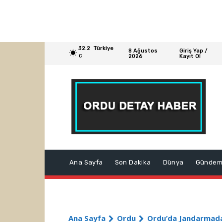
32.2
Türkiye
8 Ağustos
Giriş Yap /
2026
Kayıt Ol
C
Ana Sayfa
Son Dakika
Dünya
Günde
Ana Sayfa
Ordu
Ordu’da Jandarmadan