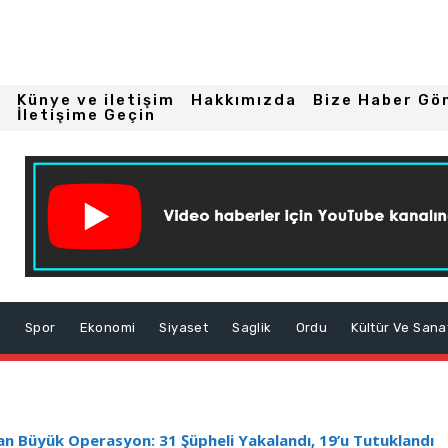
Künye ve iletişim
Hakkımızda
Bize Haber Gö
İletişime Geçin
m
Spor
Ekonomi
Siyaset
Saglik
Ordu
Kültür Ve Sana
 Büyük Operasyon: 31 Şüpheli Yakalandı, 19’u Tutuklandı