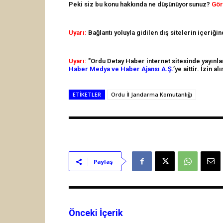
Peki siz bu konu hakkında ne düşünüyorsunuz?
Gör
Uyarı:
Bağlantı yoluyla gidilen dış sitelerin içeriği
Uyarı:
"Ordu Detay Haber internet sitesinde yayınlana
Haber Medya ve Haber Ajansı A.Ş.
’ye aittir. İzin 
ETIKETLER
Ordu İl Jandarma Komutanlığı
Paylaş
Önceki İçerik