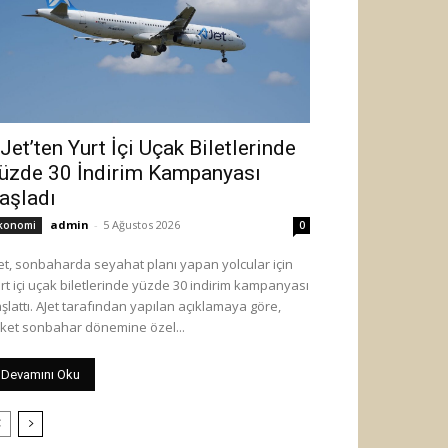
Jet’ten Yurt İçi Uçak Biletlerinde
üzde 30 İndirim Kampanyası
aşladı
admin
-
5 Ağustos 2026
konomi
0
et, sonbaharda seyahat planı yapan yolcular için
rt içi uçak biletlerinde yüzde 30 indirim kampanyası
 tarafından yapılan açıklamaya göre,
rket sonbahar dönemine özel...
Devamını Oku