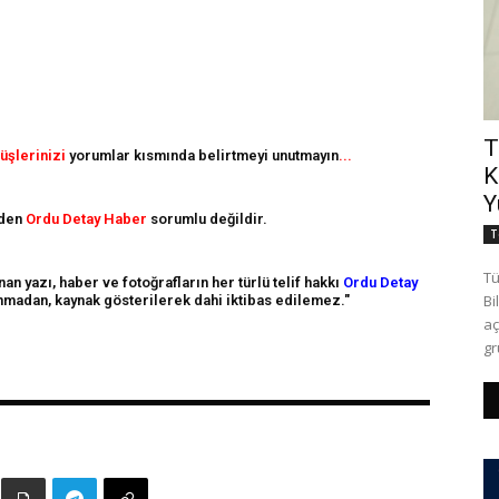
T
üşlerinizi
yorumlar kısmında belirtmeyi unutmayın
...
K
Y
nden
Ordu Detay Haber
sorumlu değildir.
T
Tü
n yazı, haber ve fotoğrafların her türlü telif hakkı
Ordu Detay
Bi
alınmadan, kaynak gösterilerek dahi iktibas edilemez."
aç
gr