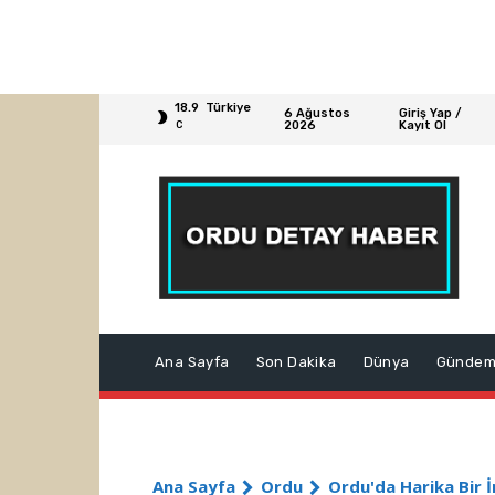
18.9
Türkiye
6 Ağustos
Giriş Yap /
2026
Kayıt Ol
C
Ana Sayfa
Son Dakika
Dünya
Günde
Ana Sayfa
Ordu
Ordu'da Harika Bir İ