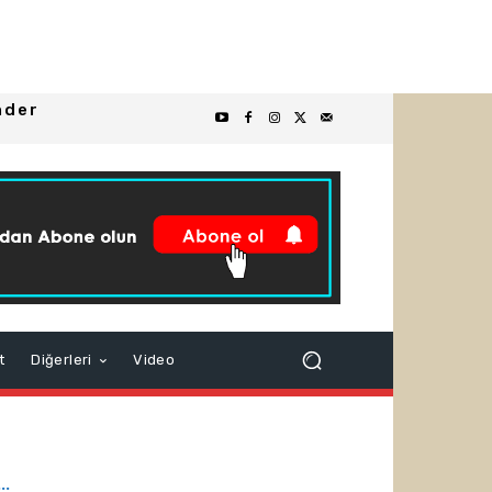
nder
t
Diğerleri
Video
..