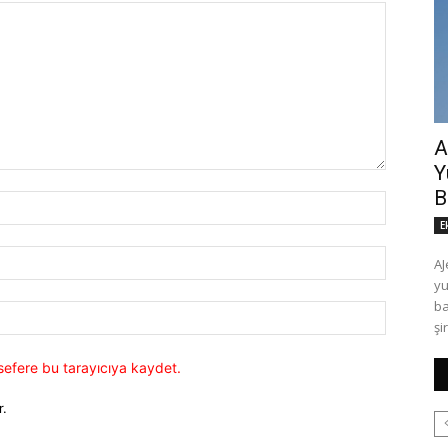
A
Y
B
İsim:*
E
E-
AJ
Posta:*
yu
başlattı. AJet
Website:
şi
sefere bu tarayıcıya kaydet.
r.