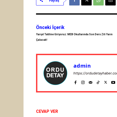
Paylaş
Önceki İçerik
Yarıyıl Tatiline Giriyoruz: MEB Okullarında Son Ders Zili Yarın
Çalacak!
admin
https://ordudetayhaber.c
CEVAP VER