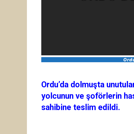
Ord
Ordu’da dolmuşta unutulan 
yolcunun ve şoförlerin ha
sahibine teslim edildi.