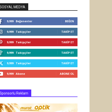
SOSYAL MEDYA
9,999
Beğenenler
BEĞEN
9,999
Takipçiler
TAKIP ET
9,999
Takipçiler
TAKIP ET
9,999
Takipçiler
TAKIP ET
9,999
Takipçiler
TAKIP ET
9,999
Abone
ABONE OL
Sponsorlu Reklam