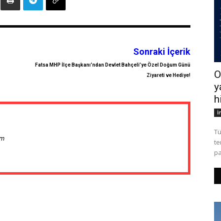
Sonraki İçerik
Fatsa MHP İlçe Başkanı’ndan Devlet Bahçeli’ye Özel Doğum Günü
O
Ziyareti ve Hediye!
y
h
İ
Tü
om
te
pa