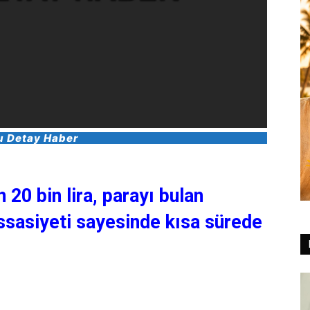
u Detay Haber
20 bin lira, parayı bulan
ssasiyeti sayesinde kısa sürede