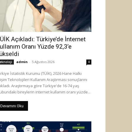
ÜİK Açıkladı: Türkiye’de İnternet
ullanım Oranı Yüzde 92,3’e
ükseldi
admin
-
5 Ağustos 2026
eknoloji
0
rkiye İstatistik Kurumu (TÜİK), 2026 Hane Halkı
lişim Teknolojileri Kullanım Araştırması sonuçlarını
ıkladı. Araştırmaya göre Türkiye'de 16-74 yaş
ubundaki bireylerin internet kullanım oranı yüzde...
Devamını Oku