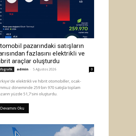
tomobil pazarındaki satışların
arısından fazlasını elektrikli ve
ibrit araçlar oluşturdu
admin
-
5 Ağustos 2026
nfografik
0
rkiye'de elektrikli ve hibrit otomobiller, ocak-
mmuz döneminde 259 bin 970 satışla toplam
zarın yüzde 51,7'sini oluşturdu.
Devamını Oku