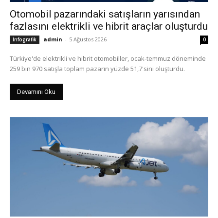
Otomobil pazarındaki satışların yarısından
fazlasını elektrikli ve hibrit araçlar oluşturdu
admin
-
5 Ağustos 2026
İnfografik
0
Türkiye'de elektrikli ve hibrit otomobiller, ocak-temmuz döneminde
259 bin 970 satışla toplam pazarın yüzde 51,7'sini oluşturdu.
Devamını Oku