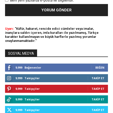
Beni yeni yazılarda e-posta ile bilgilendir.
Uyarı:
"Küfür, hakaret, rencide edici cümleler veya imalar,
inançlara saldırı içeren, imla kuralları ile yazılmamış, Türkçe
karakter kullanılmayan ve büyük harflerle yazılmış yorumlar
onaylanmamaktadır."
SOSYAL MEDYA
9,999
Beğenenler
BEĞEN
9,999
Takipçiler
TAKIP ET
9,999
Takipçiler
TAKIP ET
9,999
Takipçiler
TAKIP ET
9,999
Takipçiler
TAKIP ET