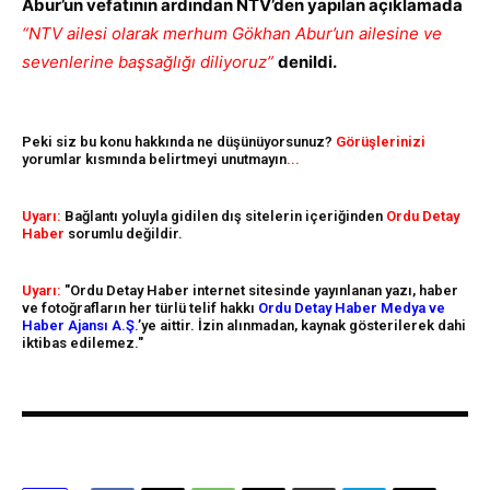
Abur’un vefatının ardından NTV’den yapılan açıklamada
“NTV ailesi olarak merhum Gökhan Abur’un ailesine ve
sevenlerine başsağlığı diliyoruz”
denildi.
Peki siz bu konu hakkında ne düşünüyorsunuz?
Görüşlerinizi
yorumlar kısmında belirtmeyi unutmayın
...
Uyarı:
Bağlantı yoluyla gidilen dış sitelerin içeriğinden
Ordu Detay
Haber
sorumlu değildir.
Uyarı:
"Ordu Detay Haber internet sitesinde yayınlanan yazı, haber
ve fotoğrafların her türlü telif hakkı
Ordu Detay Haber Medya ve
Haber Ajansı A.Ş.
’ye aittir. İzin alınmadan, kaynak gösterilerek dahi
iktibas edilemez."