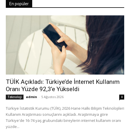
En popüler
TÜİK Açıkladı: Türkiye’de İnternet Kullanım
Oranı Yüzde 92,3’e Yükseldi
admin
-
5 Ağustos 2026
Teknoloji
0
Türkiye İstatistik Kurumu (TÜİK), 2026 Hane Halkı Bilişim Teknolojileri
Kullanım Araştırması sonuçlarını açıkladı. Araştırmaya göre
Türkiye'de 16-74 yaş grubundaki bireylerin internet kullanım oranı
yüzde...