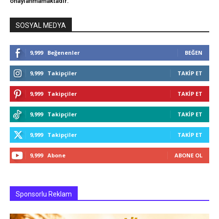
onaylanmamaktadır."
SOSYAL MEDYA
9,999
Beğenenler
BEĞEN
9,999
Takipçiler
TAKIP ET
9,999
Takipçiler
TAKIP ET
9,999
Takipçiler
TAKIP ET
9,999
Takipçiler
TAKIP ET
9,999
Abone
ABONE OL
Sponsorlu Reklam