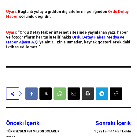
Uyarı:
Bağlantı yoluyla gidilen dış sitelerin içeriğinden
Ordu Detay
Haber
sorumlu değildir.
Uyarı:
"Ordu Detay Haber internet sitesinde yayınlanan yazı, haber
ve fotoğrafların her türlü telif hakkı
Ordu Detay Haber Medya ve
Haber Ajansı A.Ş.
’ye aittir. İzin alınmadan, kaynak gösterilerek dahi
iktibas edilemez."
Önceki İçerik
Sonraki İçerik
TÜRKİYE’DEN 458 MİLYON DOLARLIK
1 çay 1 simit 14.5 TL oldu