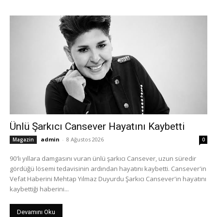
Ünlü Şarkıcı Cansever Hayatını Kaybetti
admin
-
8 Ağustos 2026
Magazin
0
90'lı yıllara damgasını vuran ünlü şarkıcı Cansever, uzun süredir
gördüğü lösemi tedavisinin ardından hayatını kaybetti. Cansever'in
Vefat Haberini Mehtap Yılmaz Duyurdu Şarkıcı Cansever'in hayatını
kaybettiği haberini...
Devamını Oku