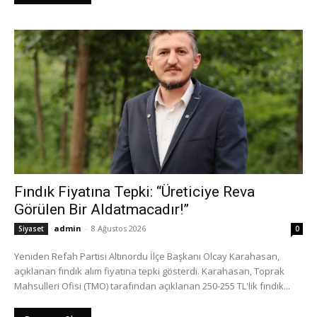
Fındık Fiyatına Tepki: “Üreticiye Reva
Görülen Bir Aldatmacadır!”
admin
-
8 Ağustos 2026
Siyaset
0
Yeniden Refah Partisi Altınordu İlçe Başkanı Olcay Karahasan,
açıklanan fındık alım fiyatına tepki gösterdi. Karahasan, Toprak
Mahsulleri Ofisi (TMO) tarafından açıklanan 250-255 TL'lik fındık...