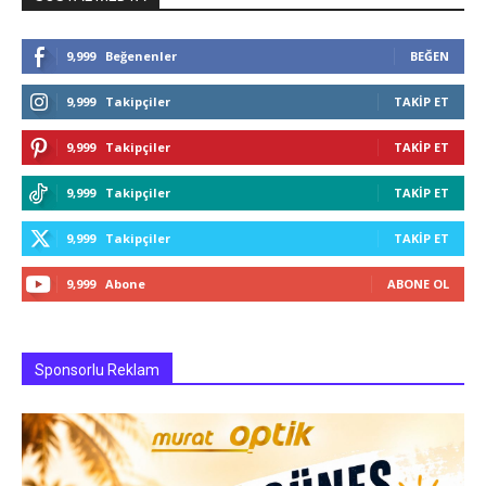
9,999
Beğenenler
BEĞEN
9,999
Takipçiler
TAKIP ET
9,999
Takipçiler
TAKIP ET
9,999
Takipçiler
TAKIP ET
9,999
Takipçiler
TAKIP ET
9,999
Abone
ABONE OL
Sponsorlu Reklam