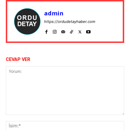
admin
https://ordudetayhaber.com
CEVAP VER
Yorum:
İsi