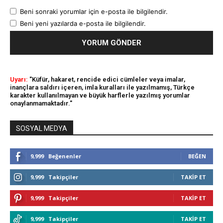
Beni sonraki yorumlar için e-posta ile bilgilendir.
Beni yeni yazılarda e-posta ile bilgilendir.
Uyarı:
"Küfür, hakaret, rencide edici cümleler veya imalar,
inançlara saldırı içeren, imla kuralları ile yazılmamış, Türkçe
karakter kullanılmayan ve büyük harflerle yazılmış yorumlar
onaylanmamaktadır."
SOSYAL MEDYA
9,999
Beğenenler
BEĞEN
9,999
Takipçiler
TAKIP ET
9,999
Takipçiler
TAKIP ET
9,999
Takipçiler
TAKIP ET