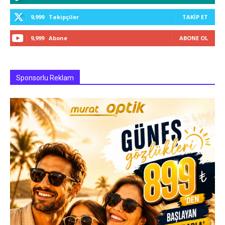
9,999
Takipçiler
TAKIP ET
9,999
Abone
ABONE OL
Sponsorlu Reklam