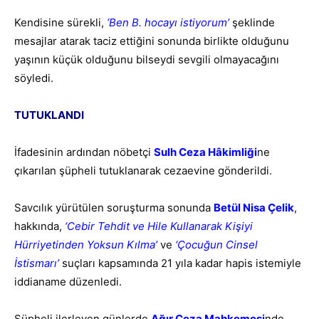
Kendisine sürekli,
‘Ben B. hocayı istiyorum’
şeklinde
mesajlar atarak taciz ettiğini sonunda birlikte olduğunu
yaşının küçük olduğunu bilseydi sevgili olmayacağını
söyledi.
TUTUKLANDI
İfadesinin ardından nöbetçi
Sulh Ceza Hâkimliği
ne
çıkarılan şüpheli tutuklanarak cezaevine gönderildi.
Savcılık yürütülen soruşturma sonunda
Betül Nisa Çelik
,
hakkında,
‘Cebir Tehdit ve Hile Kullanarak Kişiyi
Hürriyetinden Yoksun Kılma’
ve
‘Çocuğun Cinsel
İstismarı’
suçları kapsamında 21 yıla kadar hapis istemiyle
iddianame düzenledi.
Şüpheli ilerleyen günlerde
Ağır Ceza Mahkemesi
nde