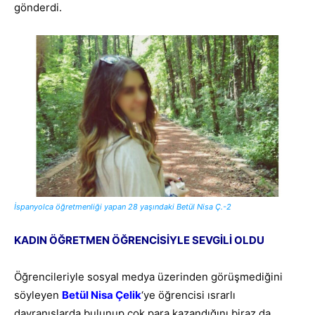
gönderdi.
İspanyolca öğretmenliği yapan 28 yaşındaki Betül Nisa Ç.-2
KADIN ÖĞRETMEN ÖĞRENCİSİYLE SEVGİLİ OLDU
Öğrencileriyle sosyal medya üzerinden görüşmediğini
söyleyen
Betül Nisa Çelik
‘ye öğrencisi ısrarlı
davranışlarda bulunup çok para kazandığını biraz da