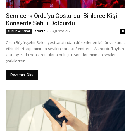
Semicenk Ordu’yu Coşturdu! Binlerce Kişi
Konserde Sahili Doldurdu
admin
-
7 Ağustos 2026
Kültür ve Sanat
0
Ordu Büyükşehir Belediyesi tarafından düzenlenen kültür ve sanat
etkinlikleri kapsamında sevilen sanatçı Semicenk, Altınordu Tayfun
Gürsoy Parkı'nda Ordulularla buluştu. Son dönemin en sevilen
şarkılarının...
Devamını Oku