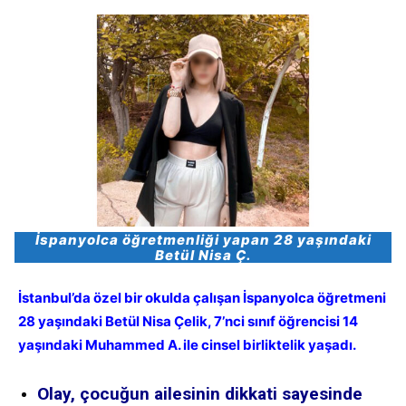
İspanyolca öğretmenliği yapan 28 yaşındaki
Betül Nisa Ç.
İstanbul’da özel bir okulda çalışan İspanyolca öğretmeni
28 yaşındaki Betül Nisa Çelik, 7’nci sınıf öğrencisi 14
yaşındak
i
Muhammed A
. il
e cinsel birliktelik yaşadı.
Olay, çocuğun ailesinin dikkati sayesinde