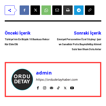
Önceki İçerik
Sonraki İçerik
Türkiye’nin En Büyük 10 Bankası Rekor
Emniyet Personeline Özel Söyleşi: Şair
Kâr Elde Etti
ve Sanatkâr Polis Başmüfettişi Ahmet
Sula’dan İlham Dolu Anlar
admin
https://ordudetayhaber.com