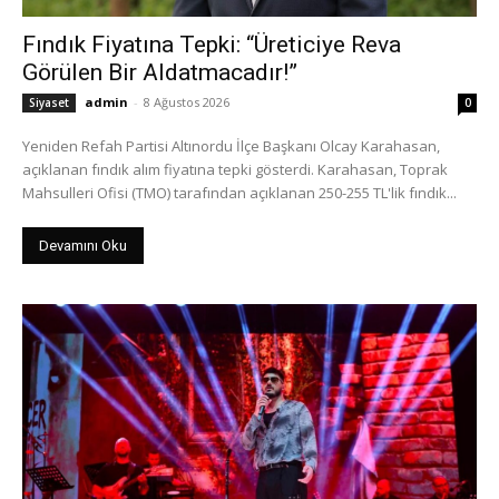
Fındık Fiyatına Tepki: “Üreticiye Reva
Görülen Bir Aldatmacadır!”
admin
-
8 Ağustos 2026
Siyaset
0
Yeniden Refah Partisi Altınordu İlçe Başkanı Olcay Karahasan,
açıklanan fındık alım fiyatına tepki gösterdi. Karahasan, Toprak
Mahsulleri Ofisi (TMO) tarafından açıklanan 250-255 TL'lik fındık...
Devamını Oku