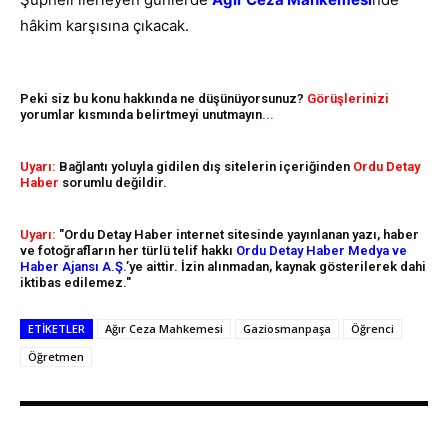
hâkim karşısına çıkacak.
Peki siz bu konu hakkında ne düşünüyorsunuz?
Görüşlerinizi
yorumlar kısmında belirtmeyi unutmayın
...
Uyarı:
Bağlantı yoluyla gidilen dış sitelerin içeriğinden
Ordu Detay
Haber
sorumlu değildir.
Uyarı:
"Ordu Detay Haber internet sitesinde yayınlanan yazı, haber
ve fotoğrafların her türlü telif hakkı
Ordu Detay Haber Medya ve
Haber Ajansı A.Ş.
’ye aittir. İzin alınmadan, kaynak gösterilerek dahi
iktibas edilemez."
ETIKETLER
Ağır Ceza Mahkemesi
Gaziosmanpaşa
Öğrenci
Öğretmen