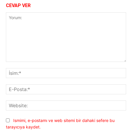
CEVAP VER
Yorum:
İsi
E-
Pos
Web
Ismimi, e-postamı ve web sitemi bir dahaki sefere bu
tarayıcıya kaydet.