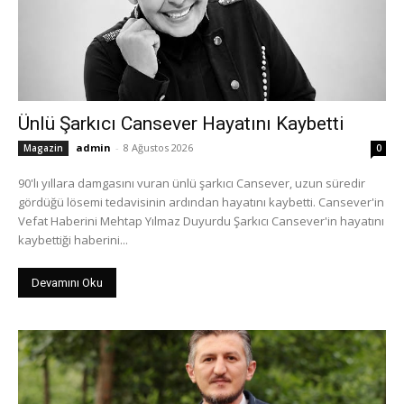
Ünlü Şarkıcı Cansever Hayatını Kaybetti
admin
-
8 Ağustos 2026
Magazin
0
90'lı yıllara damgasını vuran ünlü şarkıcı Cansever, uzun süredir
gördüğü lösemi tedavisinin ardından hayatını kaybetti. Cansever'in
Vefat Haberini Mehtap Yılmaz Duyurdu Şarkıcı Cansever'in hayatını
kaybettiği haberini...
Devamını Oku