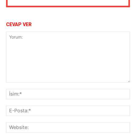
CEVAP VER
Yorum:
İsi
E-
Pos
Web