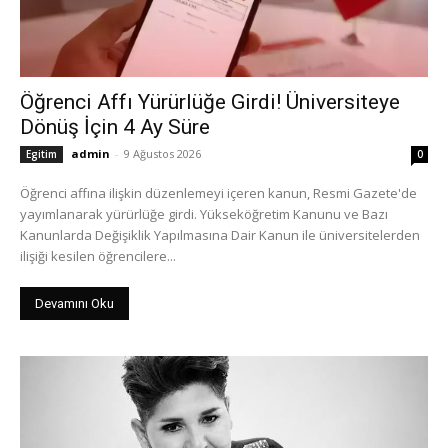
Öğrenci Affı Yürürlüğe Girdi! Üniversiteye
Dönüş İçin 4 Ay Süre
admin
-
9 Ağustos 2026
Egitim
0
Öğrenci affına ilişkin düzenlemeyi içeren kanun, Resmi Gazete'de
yayımlanarak yürürlüğe girdi. Yükseköğretim Kanunu ve Bazı
Kanunlarda Değişiklik Yapılmasına Dair Kanun ile üniversitelerden
ilişiği kesilen öğrencilere...
Devamını Oku