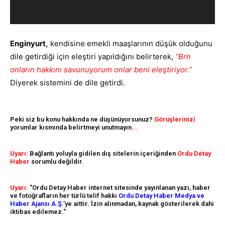
n
a
t
Enginyurt,
kendisine emekli maaşlarının düşük olduğunu
ı
dile getirdiği için eleştiri yapıldığını belirterek,
“Brn
c
onların hakkını savunuyorum onlar beni eleştiriyor.”
ı
Diyerek sistemini de dile getirdi.
Peki siz bu konu hakkında ne düşünüyorsunuz?
Görüşlerinizi
yorumlar kısmında belirtmeyi unutmayın
...
Uyarı:
Bağlantı yoluyla gidilen dış sitelerin içeriğinden
Ordu Detay
Haber
sorumlu değildir.
Uyarı:
"Ordu Detay Haber internet sitesinde yayınlanan yazı, haber
ve fotoğrafların her türlü telif hakkı
Ordu Detay Haber Medya ve
Haber Ajansı A.Ş.
’ye aittir. İzin alınmadan, kaynak gösterilerek dahi
iktibas edilemez."