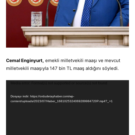
Cemal Enginyurt,
emekli milletvekili maaşı ve mevcut
milletvekili maaşıyla 147 bin TL maaş aldığını söyledi.
V
Media error: Format(s) not supported or source(s) not found
i
Dosyayı indir: https://ordudetayhaber.com/wp-
d
content/uploads/2023/07/Haber_1681025324069289984720P.mp4?_=1
e
o
o
y