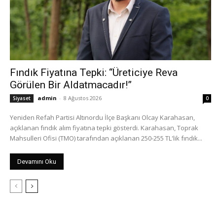
Fındık Fiyatına Tepki: “Üreticiye Reva
Görülen Bir Aldatmacadır!”
admin
-
8 Ağustos 2026
Siyaset
0
Yeniden Refah Partisi Altınordu İlçe Başkanı Olcay Karahasan,
açıklanan fındık alım fiyatına tepki gösterdi. Karahasan, Toprak
Mahsulleri Ofisi (TMO) tarafından açıklanan 250-255 TL'lik fındık...
Devamını Oku