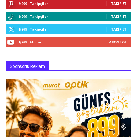
9,999
Takipçiler
TAKIP ET
9,999
Takipçiler
TAKIP ET
9,999
Takipçiler
TAKIP ET
9,999
Abone
ABONE OL
Sponsorlu Reklam