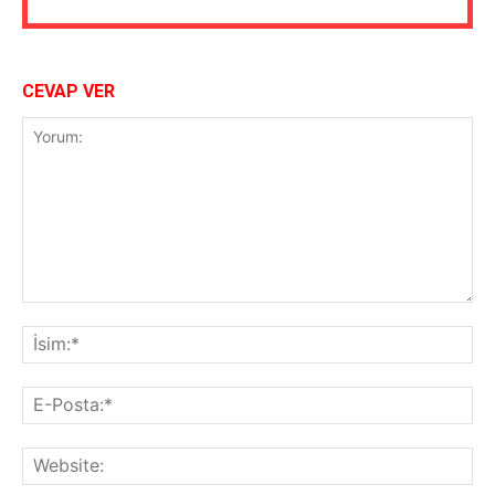
CEVAP VER
Yorum:
İsi
E-
Pos
Web