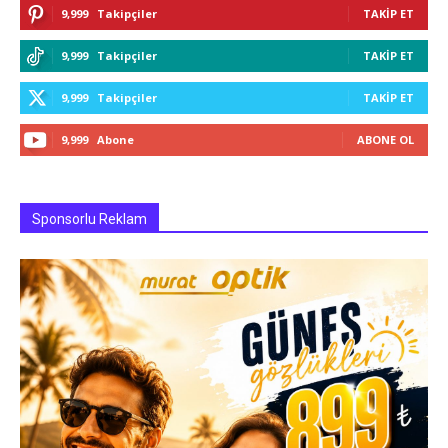
9,999
Takipçiler
TAKIP ET
9,999
Takipçiler
TAKIP ET
9,999
Takipçiler
TAKIP ET
9,999
Abone
ABONE OL
Sponsorlu Reklam