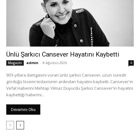
Ünlü Şarkıcı Cansever Hayatını Kaybetti
admin
-
8 Ağustos 2026
Magazin
0
90'lı yıllara damgasını vuran ünlü şarkıcı Cansever, uzun süredir
gördüğü lösemi tedavisinin ardından hayatını kaybetti. Cansever'in
Vefat Haberini Mehtap Yılmaz Duyurdu Şarkıcı Cansever'in hayatını
kaybettiği haberini...
Devamını Oku