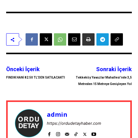
Önceki İçerik
Sonraki İçerik
FINDIK HANİ 82.50 TL’DEN SATILACAKTI
Tekkeköy Yavuzlar Mahallesi’nde 3,5
Metreden 15 Metreye Genişleyen Yol
admin
https://ordudetayhaber.com