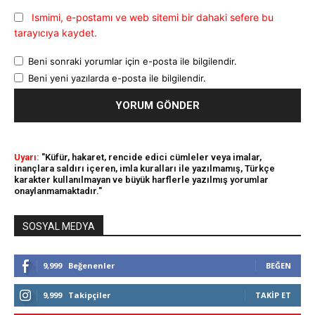
Ismimi, e-postamı ve web sitemi bir dahaki sefere bu
tarayıcıya kaydet.
Beni sonraki yorumlar için e-posta ile bilgilendir.
Beni yeni yazılarda e-posta ile bilgilendir.
Uyarı:
"Küfür, hakaret, rencide edici cümleler veya imalar,
inançlara saldırı içeren, imla kuralları ile yazılmamış, Türkçe
karakter kullanılmayan ve büyük harflerle yazılmış yorumlar
onaylanmamaktadır."
SOSYAL MEDYA
9,999
Beğenenler
BEĞEN
9,999
Takipçiler
TAKIP ET