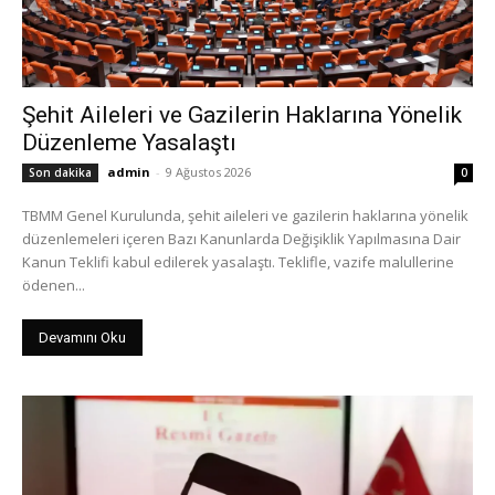
Şehit Aileleri ve Gazilerin Haklarına Yönelik
Düzenleme Yasalaştı
admin
-
9 Ağustos 2026
Son dakika
0
TBMM Genel Kurulunda, şehit aileleri ve gazilerin haklarına yönelik
düzenlemeleri içeren Bazı Kanunlarda Değişiklik Yapılmasına Dair
Kanun Teklifi kabul edilerek yasalaştı. Teklifle, vazife malullerine
ödenen...
Devamını Oku