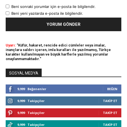
Beni sonraki yorumlar için e-posta ile bilgilendir.
Beni yeni yazılarda e-posta ile bilgilendir.
Uyarı:
"Küfür, hakaret, rencide edici cümleler veya imalar,
inançlara saldırı içeren, imla kuralları ile yazılmamış, Türkçe
karakter kullanılmayan ve büyük harflerle yazılmış yorumlar
onaylanmamaktadır."
SOSYAL MEDYA
9,999
Beğenenler
BEĞEN
9,999
Takipçiler
TAKIP ET
9,999
Takipçiler
TAKIP ET
9,999
Takipçiler
TAKIP ET