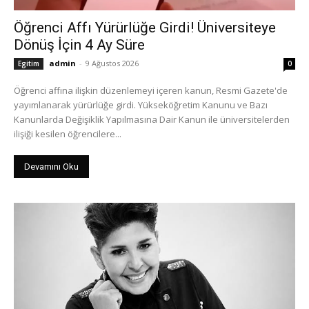
Öğrenci Affı Yürürlüğe Girdi! Üniversiteye
Dönüş İçin 4 Ay Süre
admin
-
9 Ağustos 2026
Egitim
0
Öğrenci affına ilişkin düzenlemeyi içeren kanun, Resmi Gazete'de
yayımlanarak yürürlüğe girdi. Yükseköğretim Kanunu ve Bazı
Kanunlarda Değişiklik Yapılmasına Dair Kanun ile üniversitelerden
ilişiği kesilen öğrencilere...
Devamını Oku