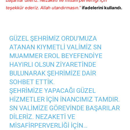
başarılar dileriz. Nezaketi ve misafirperverliği için
teşekkür ederiz. Allah utandırmasın.”
ifadelerini kullandı.
GÜZEL ŞEHRIMIZ ORDU’MUZA
ATANAN KIYMETLI VALIMIZ SN
MUAMMER EROL BEYEFENDIYE
HAYIRLI OLSUN ZIYARETINDE
BULUNARAK ŞEHRIMIZE DAIR
SOHBET ETTIK.
ŞEHRIMIZE YAPACAĞI GÜZEL
HIZMETLER IÇIN INANCIMIZ TAMDIR.
SN VALIMIZE GÖREVINDE BAŞARILAR
DILERIZ. NEZAKETI VE
MISAFIRPERVERLIĞI IÇIN…