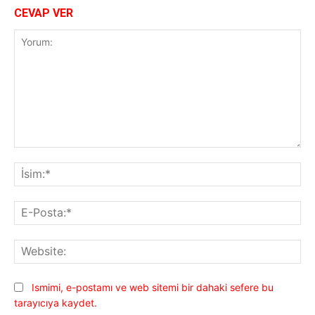
CEVAP VER
Yorum:
İsi
E-
Pos
Web
Ismimi, e-postamı ve web sitemi bir dahaki sefere bu
tarayıcıya kaydet.