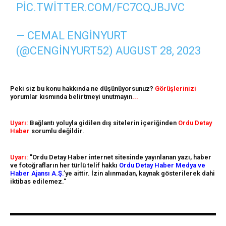
PIC.TWITTER.COM/FC7CQJBJVC
— CEMAL ENGINYURT
(@CENGINYURT52)
AUGUST 28, 2023
Peki siz bu konu hakkında ne düşünüyorsunuz?
Görüşlerinizi
yorumlar kısmında belirtmeyi unutmayın
...
Uyarı:
Bağlantı yoluyla gidilen dış sitelerin içeriğinden
Ordu Detay
Haber
sorumlu değildir.
Uyarı:
"Ordu Detay Haber internet sitesinde yayınlanan yazı, haber
ve fotoğrafların her türlü telif hakkı
Ordu Detay Haber Medya ve
Haber Ajansı A.Ş.
’ye aittir. İzin alınmadan, kaynak gösterilerek dahi
iktibas edilemez."