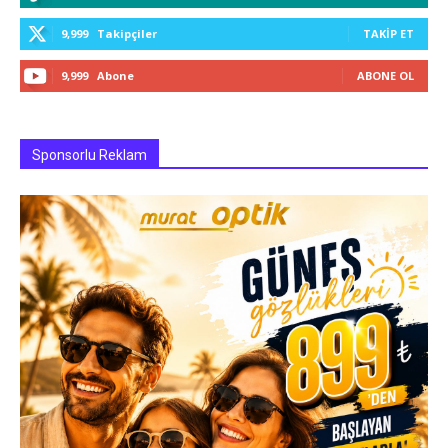
9,999
Takipçiler
TAKIP ET
9,999
Abone
ABONE OL
Sponsorlu Reklam