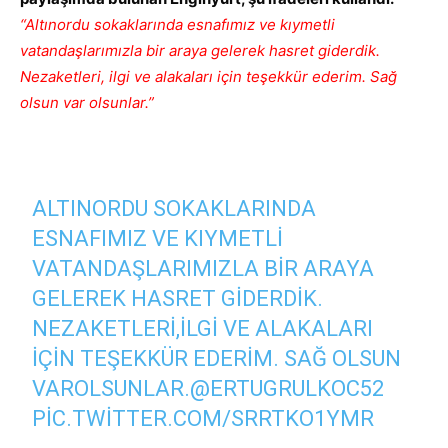
“Altınordu sokaklarında esnafımız ve kıymetli
vatandaşlarımızla bir araya gelerek hasret giderdik.
Nezaketleri, ilgi ve alakaları için teşekkür ederim. Sağ
olsun var olsunlar.”
ALTINORDU SOKAKLARINDA
ESNAFIMIZ VE KIYMETLI
VATANDAŞLARIMIZLA BIR ARAYA
GELEREK HASRET GIDERDIK.
NEZAKETLERI,ILGI VE ALAKALARI
IÇIN TEŞEKKÜR EDERIM. SAĞ OLSUN
VAROLSUNLAR.
@ERTUGRULKOC52
PIC.TWITTER.COM/SRRTKO1YMR