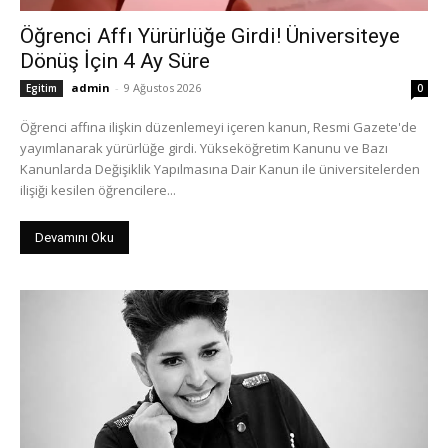
Öğrenci Affı Yürürlüğe Girdi! Üniversiteye
Dönüş İçin 4 Ay Süre
admin
-
9 Ağustos 2026
Egitim
0
Öğrenci affına ilişkin düzenlemeyi içeren kanun, Resmi Gazete'de
yayımlanarak yürürlüğe girdi. Yükseköğretim Kanunu ve Bazı
Kanunlarda Değişiklik Yapılmasına Dair Kanun ile üniversitelerden
ilişiği kesilen öğrencilere...
Devamını Oku