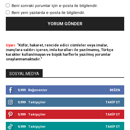
Beni sonraki yorumlar için e-posta ile bilgilendir.
Beni yeni yazılarda e-posta ile bilgilendir.
Uyarı:
"Küfür, hakaret, rencide edici cümleler veya imalar,
inançlara saldırı içeren, imla kuralları ile yazılmamış, Türkçe
karakter kullanılmayan ve büyük harflerle yazılmış yorumlar
onaylanmamaktadır."
SOSYAL MEDYA
9,999
Beğenenler
BEĞEN
9,999
Takipçiler
TAKIP ET
9,999
Takipçiler
TAKIP ET
9,999
Takipçiler
TAKIP ET