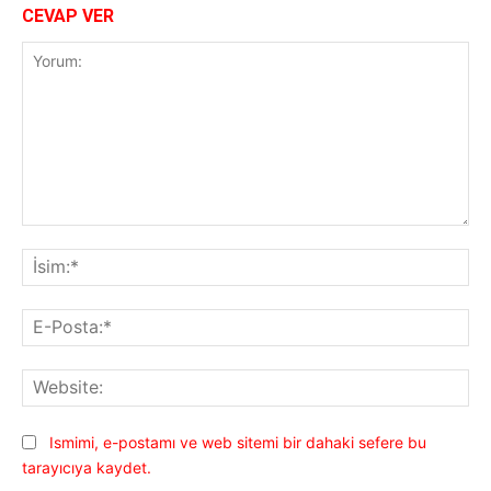
CEVAP VER
Yorum:
İsi
E-
Pos
Web
Ismimi, e-postamı ve web sitemi bir dahaki sefere bu
tarayıcıya kaydet.