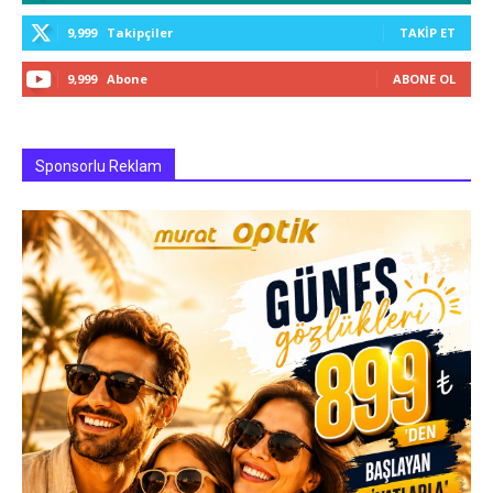
9,999
Takipçiler
TAKIP ET
9,999
Abone
ABONE OL
Sponsorlu Reklam