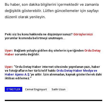
Bu haber, son dakika bilgilerini içermektedir ve zamanla
değişiklik gösterebilir. Lütfen güncellemeler için sayfayı
düzenli olarak yenileyin.
Peki siz bu konu hakkında ne düşünüyorsunuz?
Görüşlerinizi
yorumlar kısmında belirtmeyi unutmayın
...
Uyarı:
Bağlantı yoluyla gidilen dış sitelerin içeriğinden
Ordu Detay
Haber
sorumlu değildir.
Uyarı:
"Ordu Detay Haber internet sitesinde yayınlanan yazı, haber
ve fotoğrafların her türlü telif hakkı
Ordu Detay Haber Medya ve
Haber Ajansı A.Ş.
’ye aittir. İzin alınmadan, kaynak gösterilerek dahi
iktibas edilemez."
ETIKETLER
Cemal Enginyurt
Salih Uzun