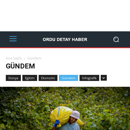
Ana Sayfa
Gündem
GÜNDEM
Dünya
Egitim
Ekonomi
Gündem
İnfografik