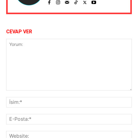
CEVAP VER
Yorum:
İsi
E-
Pos
Web