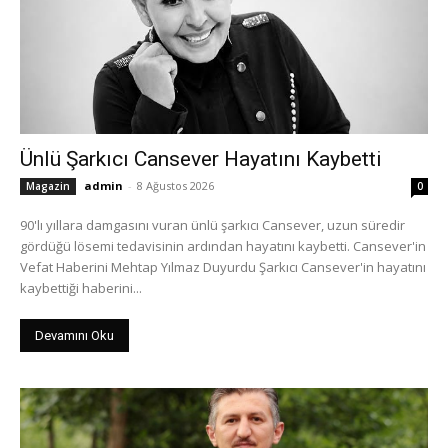
Ünlü Şarkıcı Cansever Hayatını Kaybetti
admin
-
8 Ağustos 2026
Magazin
0
90'lı yıllara damgasını vuran ünlü şarkıcı Cansever, uzun süredir
gördüğü lösemi tedavisinin ardından hayatını kaybetti. Cansever'in
Vefat Haberini Mehtap Yılmaz Duyurdu Şarkıcı Cansever'in hayatını
kaybettiği haberini...
Devamını Oku