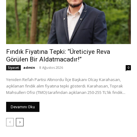
Fındık Fiyatına Tepki: “Üreticiye Reva
Görülen Bir Aldatmacadır!”
admin
-
8 Ağustos 2026
Siyaset
0
Yeniden Refah Partisi Altınordu İlçe Başkanı Olcay Karahasan,
açıklanan fındık alım fiyatına tepki gösterdi. Karahasan, Toprak
Mahsulleri Ofisi (TMO) tarafından açıklanan 250-255 TL'lik fındık...
Devamını Oku