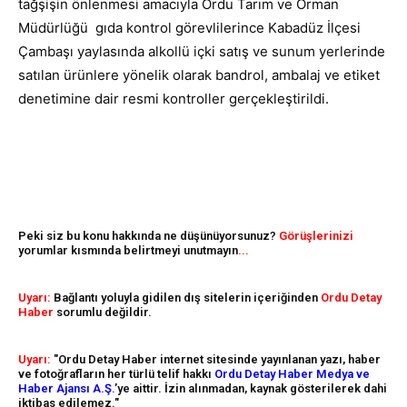
tağşişin önlenmesi amacıyla Ordu Tarım ve Orman
Müdürlüğü gıda kontrol görevlilerince Kabadüz İlçesi
Çambaşı yaylasında alkollü içki satış ve sunum yerlerinde
satılan ürünlere yönelik olarak bandrol, ambalaj ve etiket
denetimine dair resmi kontroller gerçekleştirildi.
Peki siz bu konu hakkında ne düşünüyorsunuz?
Görüşlerinizi
yorumlar kısmında belirtmeyi unutmayın
...
Uyarı:
Bağlantı yoluyla gidilen dış sitelerin içeriğinden
Ordu Detay
Haber
sorumlu değildir.
Uyarı:
"Ordu Detay Haber internet sitesinde yayınlanan yazı, haber
ve fotoğrafların her türlü telif hakkı
Ordu Detay Haber Medya ve
Haber Ajansı A.Ş.
’ye aittir. İzin alınmadan, kaynak gösterilerek dahi
iktibas edilemez."