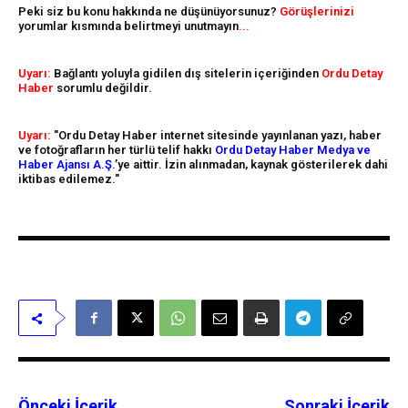
Peki siz bu konu hakkında ne düşünüyorsunuz?
Görüşlerinizi
yorumlar kısmında belirtmeyi unutmayın
...
Uyarı:
Bağlantı yoluyla gidilen dış sitelerin içeriğinden
Ordu Detay
Haber
sorumlu değildir.
Uyarı:
"Ordu Detay Haber internet sitesinde yayınlanan yazı, haber
ve fotoğrafların her türlü telif hakkı
Ordu Detay Haber Medya ve
Haber Ajansı A.Ş.
’ye aittir. İzin alınmadan, kaynak gösterilerek dahi
iktibas edilemez."
Önceki İçerik
Sonraki İçerik