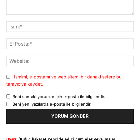
Yorum:
İsi
E-
Pos
Web
Ismimi, e-postamı ve web sitemi bir dahaki sefere bu
tarayıcıya kaydet.
Beni sonraki yorumlar için e-posta ile bilgilendir.
Beni yeni yazılarda e-posta ile bilgilendir.
Uyarı:
"Küfür, hakaret, rencide edici cümleler veya imalar,