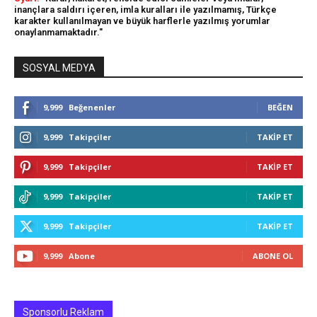
inançlara saldırı içeren, imla kuralları ile yazılmamış, Türkçe
karakter kullanılmayan ve büyük harflerle yazılmış yorumlar
onaylanmamaktadır."
SOSYAL MEDYA
9,999
Beğenenler
BEĞEN
9,999
Takipçiler
TAKIP ET
9,999
Takipçiler
TAKIP ET
9,999
Takipçiler
TAKIP ET
9,999
Takipçiler
TAKIP ET
9,999
Abone
ABONE OL
Sponsorlu Reklam