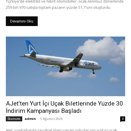
Türkiye'de elektrikli ve hibrit otomobiller, ocak-temmuz döneminde
259 bin 970 satışla toplam pazarın yüzde 51,7'sini oluşturdu.
Devamını Oku
AJet’ten Yurt İçi Uçak Biletlerinde Yüzde 30
İndirim Kampanyası Başladı
admin
-
5 Ağustos 2026
Ekonomi
0
AJet, sonbaharda seyahat planı yapan yolcular için yurt içi uçak