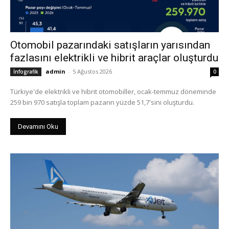
Otomobil pazarındaki satışların yarısından
fazlasını elektrikli ve hibrit araçlar oluşturdu
admin
-
5 Ağustos 2026
İnfografik
0
Türkiye'de elektrikli ve hibrit otomobiller, ocak-temmuz döneminde
259 bin 970 satışla toplam pazarın yüzde 51,7'sini oluşturdu.
Devamını Oku