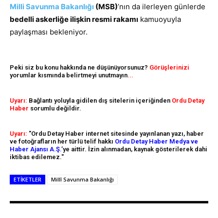
Milli Savunma Bakanlığı
(MSB)
’nın da ilerleyen günlerde
bedelli askerliğe ilişkin resmi rakamı
kamuoyuyla
paylaşması bekleniyor.
Peki siz bu konu hakkında ne düşünüyorsunuz?
Görüşlerinizi
yorumlar kısmında belirtmeyi unutmayın
...
Uyarı:
Bağlantı yoluyla gidilen dış sitelerin içeriğinden
Ordu Detay
Haber
sorumlu değildir.
Uyarı:
"Ordu Detay Haber internet sitesinde yayınlanan yazı, haber
ve fotoğrafların her türlü telif hakkı
Ordu Detay Haber Medya ve
Haber Ajansı A.Ş.
’ye aittir. İzin alınmadan, kaynak gösterilerek dahi
iktibas edilemez."
ETIKETLER
Millî Savunma Bakanlığı