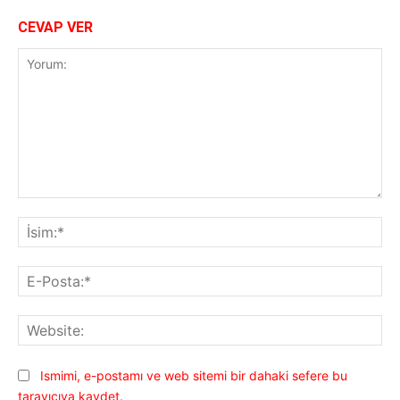
CEVAP VER
Yorum:
İsi
E-
Pos
Web
Ismimi, e-postamı ve web sitemi bir dahaki sefere bu
tarayıcıya kaydet.