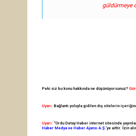
güldürmeye 
Peki siz bu konu hakkında ne düşünüyorsunuz?
Gör
Uyarı:
Bağlantı yoluyla gidilen dış sitelerin içeriği
Uyarı:
"Ordu Detay Haber internet sitesinde yayınlana
Haber Medya ve Haber Ajansı A.Ş.
’ye aittir. İzin 