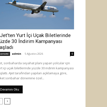
Jet’ten Yurt İçi Uçak Biletlerinde
üzde 30 İndirim Kampanyası
aşladı
admin
-
5 Ağustos 2026
konomi
0
et, sonbaharda seyahat planı yapan yolcular için
rt içi uçak biletlerinde yüzde 30 indirim kampanyası
 tarafından yapılan açıklamaya göre,
rket sonbahar dönemine özel...
Devamını Oku