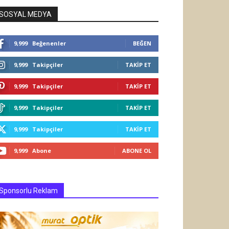
SOSYAL MEDYA
9,999
Beğenenler
BEĞEN
9,999
Takipçiler
TAKIP ET
9,999
Takipçiler
TAKIP ET
9,999
Takipçiler
TAKIP ET
9,999
Takipçiler
TAKIP ET
9,999
Abone
ABONE OL
Sponsorlu Reklam