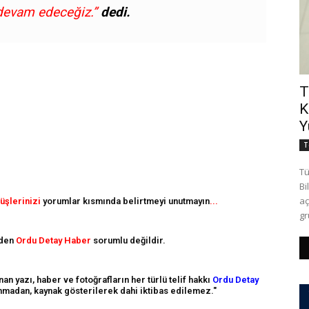
devam edeceğiz.”
dedi.
T
K
Y
T
Tü
Bi
aç
üşlerinizi
yorumlar kısmında belirtmeyi unutmayın
...
gr
nden
Ordu Detay Haber
sorumlu değildir.
n yazı, haber ve fotoğrafların her türlü telif hakkı
Ordu Detay
alınmadan, kaynak gösterilerek dahi iktibas edilemez."