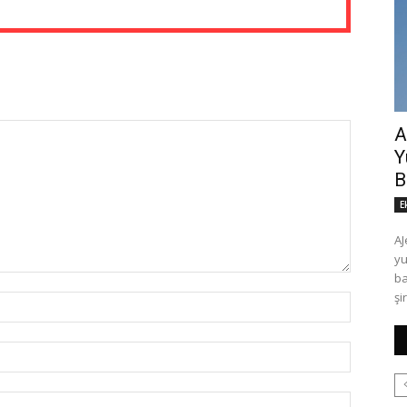
A
Y
B
E
AJ
yu
başlattı. AJet
şi
İsim:*
E-
Posta:*
Website: