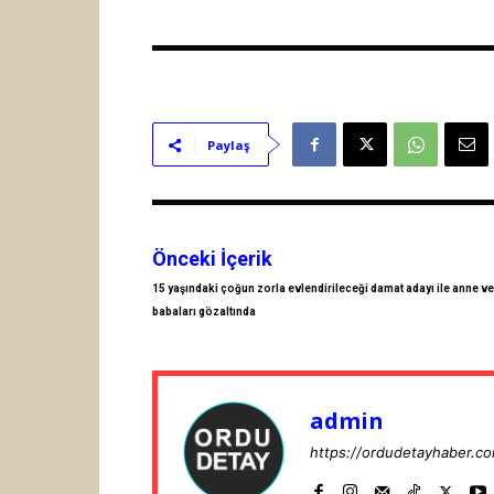
Paylaş
Önceki İçerik
15 yaşındaki çoğun zorla evlendirileceği damat adayı ile anne ve
babaları gözaltında
admin
https://ordudetayhaber.c