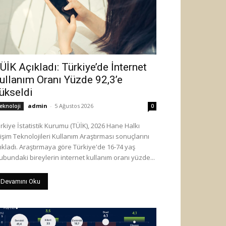
ÜİK Açıkladı: Türkiye’de İnternet
ullanım Oranı Yüzde 92,3’e
ükseldi
admin
-
5 Ağustos 2026
eknoloji
0
rkiye İstatistik Kurumu (TÜİK), 2026 Hane Halkı
lişim Teknolojileri Kullanım Araştırması sonuçlarını
ıkladı. Araştırmaya göre Türkiye'de 16-74 yaş
ubundaki bireylerin internet kullanım oranı yüzde...
Devamını Oku