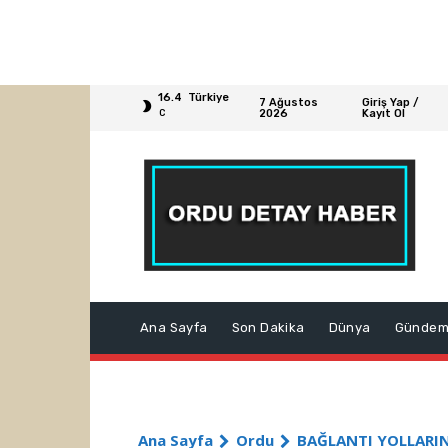
16.4
Türkiye
7 Ağustos
Giriş Yap /
2026
Kayıt Ol
C
Ana Sayfa
Son Dakika
Dünya
Günde
Ana Sayfa
Ordu
BAĞLANTI YOLLARI