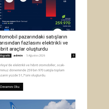
tomobil pazarındaki satışların
arısından fazlasını elektrikli ve
ibrit araçlar oluşturdu
admin
-
5 Ağustos 2026
nfografik
0
rkiye'de elektrikli ve hibrit otomobiller, ocak-
mmuz döneminde 259 bin 970 satışla toplam
zarın yüzde 51,7'sini oluşturdu.
Devamını Oku