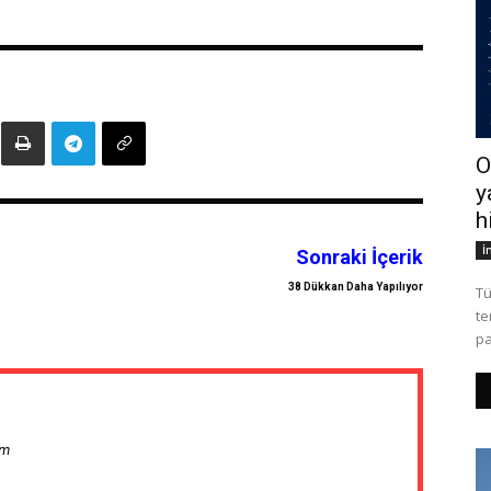
O
y
h
İ
Sonraki İçerik
38 Dükkan Daha Yapılıyor
Tü
te
pa
om