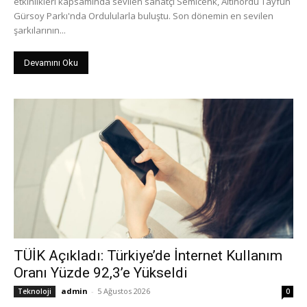
etkinlikleri kapsamında sevilen sanatçı Semicenk, Altınordu Tayfun
Gürsoy Parkı'nda Ordulularla buluştu. Son dönemin en sevilen
şarkılarının...
Devamını Oku
TÜİK Açıkladı: Türkiye’de İnternet Kullanım
Oranı Yüzde 92,3’e Yükseldi
admin
-
5 Ağustos 2026
Teknoloji
0