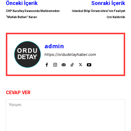
Önceki İçerik
Sonraki İçerik
CHP Kurultay Davasında Mahkemeden
İstanbul Bilgi Üniversitesi’nin Faaliyet
“Mutlak Butlan” Kararı
İzni Kaldırıldı
admin
https://ordudetayhaber.com
CEVAP VER