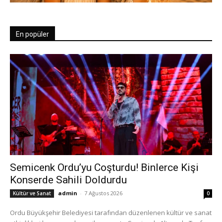
En popüler
Semicenk Ordu’yu Coşturdu! Binlerce Kişi
Konserde Sahili Doldurdu
admin
-
7 Ağustos 2026
Kültür ve Sanat
0
Ordu Büyükşehir Belediyesi tarafından düzenlenen kültür ve sanat