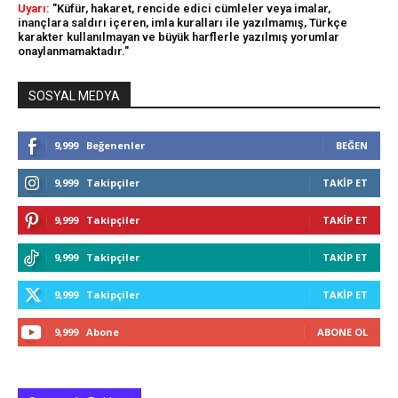
Uyarı:
"Küfür, hakaret, rencide edici cümleler veya imalar,
inançlara saldırı içeren, imla kuralları ile yazılmamış, Türkçe
karakter kullanılmayan ve büyük harflerle yazılmış yorumlar
onaylanmamaktadır."
SOSYAL MEDYA
9,999
Beğenenler
BEĞEN
9,999
Takipçiler
TAKIP ET
9,999
Takipçiler
TAKIP ET
9,999
Takipçiler
TAKIP ET
9,999
Takipçiler
TAKIP ET
9,999
Abone
ABONE OL