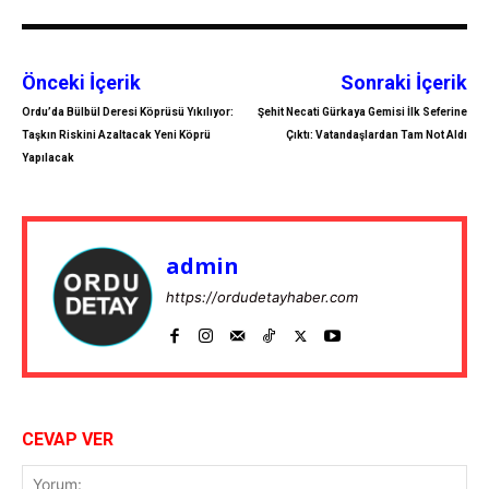
Önceki İçerik
Sonraki İçerik
Ordu’da Bülbül Deresi Köprüsü Yıkılıyor:
Şehit Necati Gürkaya Gemisi İlk Seferine
Taşkın Riskini Azaltacak Yeni Köprü
Çıktı: Vatandaşlardan Tam Not Aldı
Yapılacak
admin
https://ordudetayhaber.com
CEVAP VER