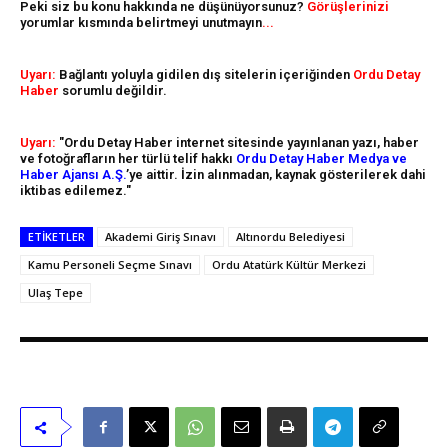
Peki siz bu konu hakkında ne düşünüyorsunuz?
Görüşlerinizi
yorumlar kısmında belirtmeyi unutmayın
...
Uyarı:
Bağlantı yoluyla gidilen dış sitelerin içeriğinden
Ordu Detay
Haber
sorumlu değildir.
Uyarı:
"Ordu Detay Haber internet sitesinde yayınlanan yazı, haber
ve fotoğrafların her türlü telif hakkı
Ordu Detay Haber Medya ve
Haber Ajansı A.Ş.
’ye aittir. İzin alınmadan, kaynak gösterilerek dahi
iktibas edilemez."
ETIKETLER
Akademi Giriş Sınavı
Altınordu Belediyesi
Kamu Personeli Seçme Sınavı
Ordu Atatürk Kültür Merkezi
Ulaş Tepe