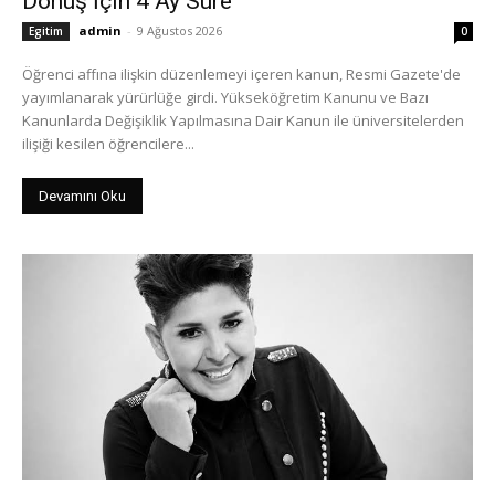
Dönüş İçin 4 Ay Süre
admin
-
9 Ağustos 2026
Egitim
0
Öğrenci affına ilişkin düzenlemeyi içeren kanun, Resmi Gazete'de
yayımlanarak yürürlüğe girdi. Yükseköğretim Kanunu ve Bazı
Kanunlarda Değişiklik Yapılmasına Dair Kanun ile üniversitelerden
ilişiği kesilen öğrencilere...
Devamını Oku