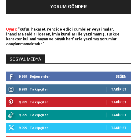
Uyarı:
"Küfür, hakaret, rencide edici cümleler veya imalar,
inançlara saldırı içeren, imla kuralları ile yazılmamış, Türkçe
karakter kullanılmayan ve büyük harflerle yazılmış yorumlar
onaylanmamaktadır."
SOSYAL MEDYA
9,999
Beğenenler
BEĞEN
9,999
Takipçiler
TAKIP ET
9,999
Takipçiler
TAKIP ET
9,999
Takipçiler
TAKIP ET
9,999
Takipçiler
TAKIP ET