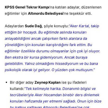
KPSS Genel Tekrar Kampı
‘na katılan adaylar, düzenlenen
eğitimler için
Altınordu Belediyesi
‘ne teşekkür etti.
Adaylardan
Sude Dağ
, şöyle konuştu:
“Aker Kartal, takip
ettiğim bir hocaydı. Bu eğitimde aslında konuları
anlayabildiğimi ancak çalışırken farklı alanlara da
yöneldiğim için konuları karıştırdığımı fark ettim. Bu
eğitimler özellikle durumu olmayanlar için çok iyi oluyor.
Ben ekstra bir kursa gidemiyorum. Ancak buraya
gelebildim. Yalnız olmadığımı hissediyorum ve bu bana
psikolojik olarak iyi geliyor. O yüzden çok mutluyum.”
Bir diğer aday
Zeynep Kaplan
ise şu ifadeleri
kullandı:
“Tek kelimeyle harika. Donanımlı bilgisi ve
tecrübeleriyle Aker Hocamdan birebir ders dinlemek
konuları hafızamda yer etmemi sağladı. Onun için bize
bu katkıyı sağlayan Altınordu Belediyesi’ne çok