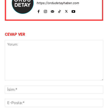
https://ordudetayhaber.com
CEVAP VER
Yorum:
İsi
E-
Pos