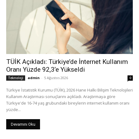
TÜİK Açıkladı: Türkiye’de İnternet Kullanım
Oranı Yüzde 92,3’e Yükseldi
admin
-
5 Ağustos 2026
Teknoloji
0
Türkiye İstatistik Kurumu (TÜİK), 2026 Hane Halkı Bilişim Teknolojileri
Kullanım Araştırması sonuçlarını açıkladı. Araştırmaya göre
Türkiye'de 16-74 yaş grubundaki bireylerin internet kullanım oranı
yüzde...
Devamını Oku