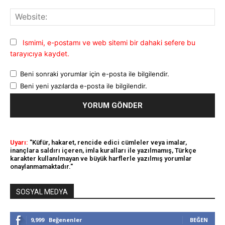
Web
Ismimi, e-postamı ve web sitemi bir dahaki sefere bu
tarayıcıya kaydet.
Beni sonraki yorumlar için e-posta ile bilgilendir.
Beni yeni yazılarda e-posta ile bilgilendir.
Uyarı:
"Küfür, hakaret, rencide edici cümleler veya imalar,
inançlara saldırı içeren, imla kuralları ile yazılmamış, Türkçe
karakter kullanılmayan ve büyük harflerle yazılmış yorumlar
onaylanmamaktadır."
SOSYAL MEDYA
9,999
Beğenenler
BEĞEN