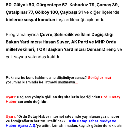
80, Gülyalı 50, Gürgentepe 52, Kabadüz 79, Çamaş 39,
Çatalpınar 77, Gölköy 100, Çaybaşı 31
ve diğer ilçelerde
binlerce sosyal konutun
inşa edileceği açıklandı.
Programa ayrıca
Çevre, Şehircilik ve İklim Değişikliği
Bakan Yardımcısı Hasan Suver
,
AK Parti ve MHP Ordu
milletvekilleri
,
TOKİ Başkan Yardımcısı Osman Direnç
ve
çok sayıda vatandaş katıldı.
Peki siz bu konu hakkında ne düşünüyorsunuz?
Görüşlerinizi
yorumlar kısmında belirtmeyi unutmayın
...
Uyarı:
Bağlantı yoluyla gidilen dış sitelerin içeriğinden
Ordu Detay
Haber
sorumlu değildir.
Uyarı:
"Ordu Detay Haber internet sitesinde yayınlanan yazı, haber
ve fotoğrafların her türlü telif hakkı
Ordu Detay Haber Medya ve
Haber Ajansı A.Ş.
’ye aittir. İzin alınmadan, kaynak gösterilerek dahi