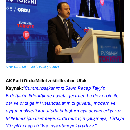
MHP Ordu Milletvekili Naci Şanlıtürk
AK Parti Ordu Milletvekili Ibrahim Ufuk
Kaynak:
“Cumhurbaşkanımız Sayın Recep Tayyip
Erdoğan’ın liderliğinde hayata geçirilen bu dev proje ile
dar ve orta gelirli vatandaşlarımızı güvenli, modern ve
uygun maliyetli konutlarla buluşturmaya devam ediyoruz.
Milletimiz için üretmeye, Ordu’muz için çalışmaya, Türkiye
Yüzyılı’nı hep birlikte inşa etmeye kararlıyız.”