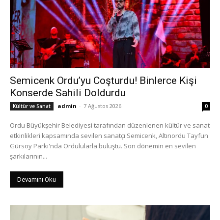
Semicenk Ordu’yu Coşturdu! Binlerce Kişi
Konserde Sahili Doldurdu
admin
-
7 Ağustos 2026
Kültür ve Sanat
0
Ordu Büyükşehir Belediyesi tarafından düzenlenen kültür ve sanat
etkinlikleri kapsamında sevilen sanatçı Semicenk, Altınordu Tayfun
Gürsoy Parkı'nda Ordulularla buluştu. Son dönemin en sevilen
şarkılarının...
Devamını Oku