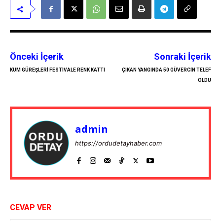
Önceki İçerik
Sonraki İçerik
KUM GÜREŞLERİ FESTİVALE RENK KATTI
ÇIKAN YANGINDA 50 GÜVERCİN TELEF
OLDU
admin
https://ordudetayhaber.com
CEVAP VER