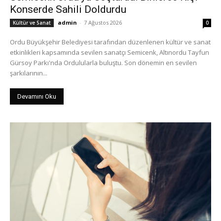
Konserde Sahili Doldurdu
admin
-
7 Ağustos 2026
Kültür ve Sanat
0
Ordu Büyükşehir Belediyesi tarafından düzenlenen kültür ve sanat
etkinlikleri kapsamında sevilen sanatçı Semicenk, Altınordu Tayfun
Gürsoy Parkı'nda Ordulularla buluştu. Son dönemin en sevilen
şarkılarının...
Devamını Oku