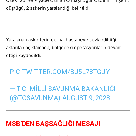
Özek (26) ve Piyade Uzman Onbaşı Uğur Özdemir’in şehit
düştüğü, 2 askerin yaralandığı belirtildi.
Yaralanan askerlerin derhal hastaneye sevk edildiği
aktarılan açıklamada, bölgedeki operasyonların devam
ettiği kaydedildi.
PIC.TWITTER.COM/BU5L78TGJY
— T.C. MILLÎ SAVUNMA BAKANLIĞI
(@TCSAVUNMA)
AUGUST 9, 2023
MSB’DEN BAŞSAĞLIĞI MESAJI