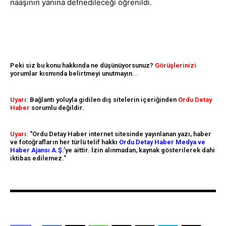
naaşının yanına defnedileceği öğrenildi.
Peki siz bu konu hakkında ne düşünüyorsunuz?
Görüşlerinizi
yorumlar kısmında belirtmeyi unutmayın
...
Uyarı:
Bağlantı yoluyla gidilen dış sitelerin içeriğinden
Ordu Detay
Haber
sorumlu değildir.
Uyarı:
"Ordu Detay Haber internet sitesinde yayınlanan yazı, haber
ve fotoğrafların her türlü telif hakkı
Ordu Detay Haber Medya ve
Haber Ajansı A.Ş.
’ye aittir. İzin alınmadan, kaynak gösterilerek dahi
iktibas edilemez."