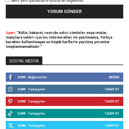
Beni yeni yazılarda e-posta ile bilgilendir.
Uyarı:
"Küfür, hakaret, rencide edici cümleler veya imalar,
inançlara saldırı içeren, imla kuralları ile yazılmamış, Türkçe
karakter kullanılmayan ve büyük harflerle yazılmış yorumlar
onaylanmamaktadır."
SOSYAL MEDYA
9,999
Beğenenler
BEĞEN
9,999
Takipçiler
TAKIP ET
9,999
Takipçiler
TAKIP ET
9,999
Takipçiler
TAKIP ET
9,999
Takipçiler
TAKIP ET