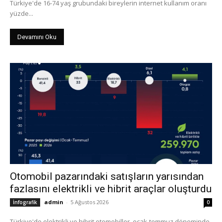
Türkiye'de 16-74 yaş grubundaki bireylerin internet kullanım oranı
yüzde...
Devamını Oku
Otomobil pazarındaki satışların yarısından
fazlasını elektrikli ve hibrit araçlar oluşturdu
admin
-
5 Ağustos 2026
İnfografik
0
Türkiye'de elektrikli ve hibrit otomobiller, ocak-temmuz döneminde