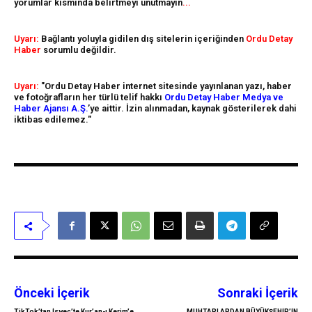
yorumlar kısmında belirtmeyi unutmayın
...
Uyarı:
Bağlantı yoluyla gidilen dış sitelerin içeriğinden
Ordu Detay
Haber
sorumlu değildir.
Uyarı:
"Ordu Detay Haber internet sitesinde yayınlanan yazı, haber
ve fotoğrafların her türlü telif hakkı
Ordu Detay Haber Medya ve
Haber Ajansı A.Ş.
’ye aittir. İzin alınmadan, kaynak gösterilerek dahi
iktibas edilemez."
Önceki İçerik
Sonraki İçerik
TikTok’tan İsveç’te Kur’an-ı Kerim’e
MUHTARLARDAN BÜYÜKŞEHİR’İN