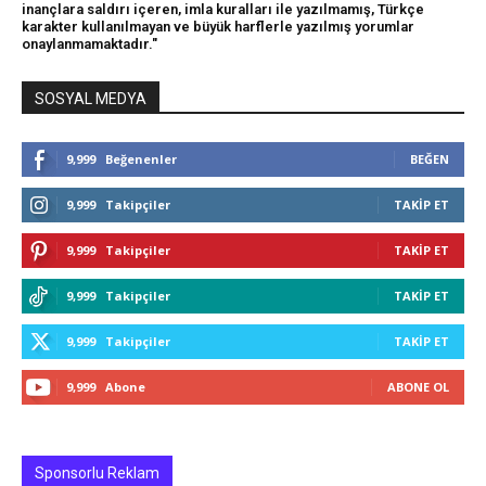
inançlara saldırı içeren, imla kuralları ile yazılmamış, Türkçe
karakter kullanılmayan ve büyük harflerle yazılmış yorumlar
onaylanmamaktadır."
SOSYAL MEDYA
9,999
Beğenenler
BEĞEN
9,999
Takipçiler
TAKIP ET
9,999
Takipçiler
TAKIP ET
9,999
Takipçiler
TAKIP ET
9,999
Takipçiler
TAKIP ET
9,999
Abone
ABONE OL
Sponsorlu Reklam