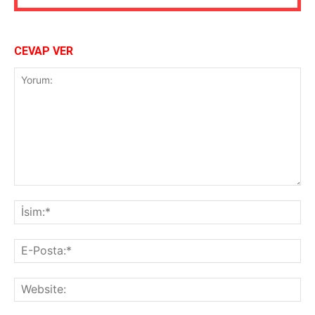
CEVAP VER
Yorum:
İsi
E-
Pos
Web