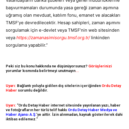
Vatandaşların banka şubeleri veya genel müdürlüklerine
başvurmamaları durumunda yasa gereği zaman aşımına
uğramış olan mevduat, katılım fonu, emanet ve alacakları
TMSF’ye devredilecektir. Hesap sahipleri, zaman aşımını
sorgulamak için e-devlet veya TMSF’nin web sitesinden
veya
https://zamanasimisorgu.tmsf.org.tr/
linkinden
sorgulama yapabilir.”
Peki siz bu konu hakkında ne düşünüyorsunuz?
Görüşlerinizi
yorumlar kısmında belirtmeyi unutmayın
...
Uyarı:
Bağlantı yoluyla gidilen dış sitelerin içeriğinden
Ordu Detay
Haber
sorumlu değildir.
Uyarı:
"Ordu Detay Haber internet sitesinde yayınlanan yazı, haber
ve fotoğrafların her türlü telif hakkı
Ordu Detay Haber Medya ve
Haber Ajansı A.Ş.
’ye aittir. İzin alınmadan, kaynak gösterilerek dahi
iktibas edilemez."