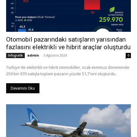
Otomobil pazarındaki satışların yarısından
fazlasını elektrikli ve hibrit araçlar oluşturdu
admin
-
5 Ağustos 2026
İnfografik
0
Türkiye'de elektrikli ve hibrit otomobiller, ocak-temmuz döneminde
259 bin 970 satışla toplam pazarın yüzde 51,7'sini oluşturdu.
Devamını Oku