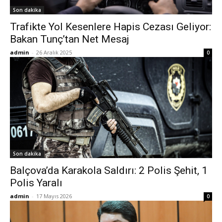
Son dakika
Trafikte Yol Kesenlere Hapis Cezası Geliyor:
Bakan Tunç’tan Net Mesaj
admin
-
26 Aralık 2025
0
Son dakika
Balçova’da Karakola Saldırı: 2 Polis Şehit, 1
Polis Yaralı
admin
-
17 Mayıs 2026
0